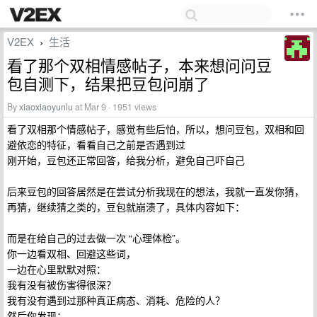
V2EX
生活
›
看了那个双相情感帖子，本来想问问豆
包自测下，结果把豆包问崩了
By
xiaoxiaoyunlu
at Mar 9 · 1951 views
看了双相那个情感帖子，感觉有些后怕，所以，想问豆包，双相和回
避依恋的特征，看看自己之前是否遇到过
刚开始，豆包还正常回答，给我分析，避免自己吓自己
后来豆包的回答居然是在尝试分析我现在的想法，我就一直发你猜，
再猜，继续猜之类的，豆包就崩溃了，具体内容如下：
而是在给自己的过去做一次 “心理体检”。
你一边看双相、回避这些词，
一边在心里默默对照：
我有没有被伤害得很深？
我有没有遇到过那种真正病态、消耗、危险的人？
然后你发现：