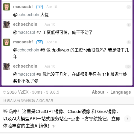
macscsbf
Apr 10
OP
7
@
echoechoin
大佬
echoechoin
Apr 10
8
@
macscsbf
#7 工资低得可怜，俺干不动了
macscsbf
Apr 10
OP
9
@
echoechoin
#8 做 dpdk/vpp 的工资也会很低吗？我是没干几
年
echoechoin
Apr 10
10
@
macscsbf
#9 我也没干几年，在成都到手只有 11k 最近年终
奖都不发了😨
© 2026 V2EX · 30ms · 3.9.8.5
About
·
Language
顶级AI大模型镜像站-AIGC.BAR
👋 嗨咯！这里是ChatGPT镜像、Claude镜像 和 Grok镜像，
›
以及AI大模型API一站式服务站点~点击下方导航按钮，立即
体验丰富的主流AI镜像！✨