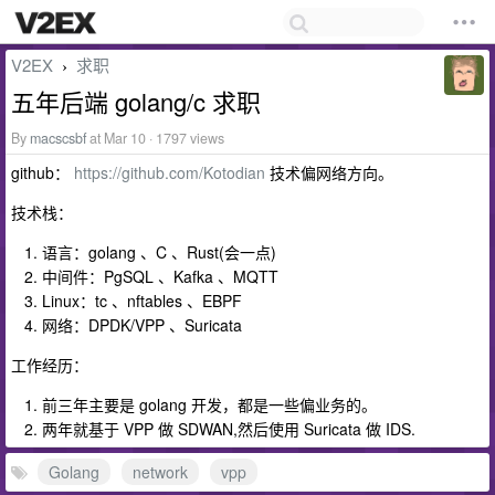
V2EX
求职
›
五年后端 golang/c 求职
By
macscsbf
at Mar 10 · 1797 views
github：
https://github.com/Kotodian
技术偏网络方向。
技术栈：
语言：golang 、C 、Rust(会一点)
中间件：PgSQL 、Kafka 、MQTT
Linux：tc 、nftables 、EBPF
网络：DPDK/VPP 、Suricata
工作经历：
前三年主要是 golang 开发，都是一些偏业务的。
两年就基于 VPP 做 SDWAN,然后使用 Suricata 做 IDS.
Golang
network
vpp