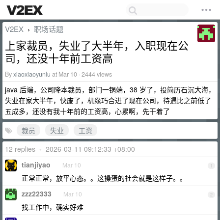
V2EX
职场话题
›
上家裁员，失业了大半年，入职现在公
司，还没十年前工资高
By
xiaoxiaoyunlu
at Mar 10 · 2444 views
java 后端，公司降本裁员，部门一锅端，38 岁了，投简历石沉大海，
失业在家大半年，快废了，机缘巧合进了现在公司，待遇比之前低了
五成多，还没有我十年前的工资高，心累啊，先干着了
裁员
失业
工资
12 replies
•
2026-03-11 09:12:33 +08:00
tianjiyao
Mar 10
1
正常正常，放平心态。。这操蛋的社会就是这样子。。
zzz22333
Mar 10
2
找工作中，确实好难