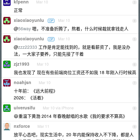
kfpenn
Mar 10
3
正常
xiaoxiaoyunlu
Mar 10
OP
4
@
56way
嗯，不准备折腾了，熬着，什么时候裁就拿钱走人
xiaoxiaoyunlu
Mar 10
OP
5
@
zzz22333
工作是肯定能找到的，就是看薪资了，我是没办
法，一大家子要养，只能先接了干着
zjz1993
Mar 10
6
我也发现了 现在有些前端岗位工资还不如我 18 年刚入行时候高
noahjsn
Mar 10
7
十年前：《远大前程》
2026：《活着》
uiverusifu
Mar 10 via iPhone
8
😄重温下黄渤 2014 年春晚献唱的水歌《我的要求不算高》
nxforce
Mar 11
9
放平心态吧，现实生活中，20 年内能保持收入不下降，都是人