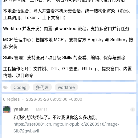
本地会话聚合：导入并查看本机历史会话，统一结构化渲染（消息、
工具调用、Token 、上下文窗口）
Worktree 并发开发：内置 git worktree 流程，支持多窗口并行任务
MCP 管理中心：扫描本地 MCP ，支持官方 Registry 与 Smithery 搜
索/安装
Skills 管理：支持全局 / 项目级 Skills 的查看、编辑、保存与删除
工程操作闭环：文件树、Diff 、Git 变更、Git Log 、提交窗口、内置
终端、项目命令
Codeg
多代理
worktree
6 replies
•
2026-03-26 09:35:00 +08:00
yaakua
Mar 11
1
和我的想法类似了。不过我没你这么多功能。
https://user0001.cn.imgto.link/public/20260310/image-
6fb72gwi.avif