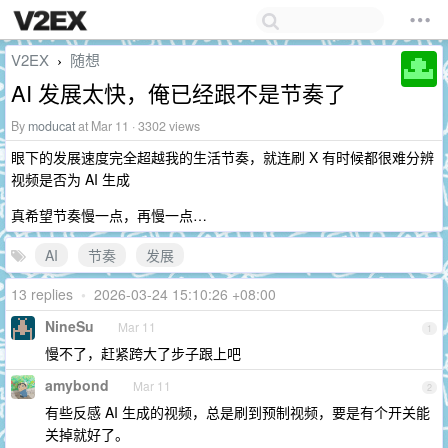
V2EX
随想
›
AI 发展太快，俺已经跟不是节奏了
By
moducat
at Mar 11 · 3302 views
眼下的发展速度完全超越我的生活节奏，就连刷 X 有时候都很难分辨
视频是否为 AI 生成
真希望节奏慢一点，再慢一点…
AI
节奏
发展
13 replies
•
2026-03-24 15:10:26 +08:00
NineSu
Mar 11
1
慢不了，赶紧跨大了步子跟上吧
amybond
Mar 11
2
有些反感 AI 生成的视频，总是刷到预制视频，要是有个开关能
关掉就好了。