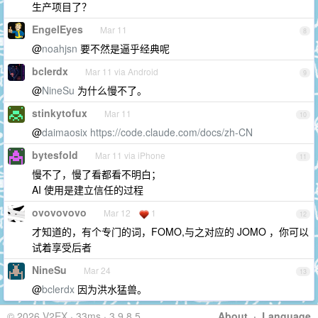
生产项目了？
EngelEyes
Mar 11
8
@
noahjsn
要不然是逼乎经典呢
bclerdx
Mar 11 via Android
9
@
NineSu
为什么慢不了。
stinkytofux
Mar 11
10
@
daimaosix
https://code.claude.com/docs/zh-CN
bytesfold
Mar 11 via iPhone
11
慢不了，慢了看都看不明白；
AI 使用是建立信任的过程
ovovovovo
Mar 12
1
12
才知道的，有个专门的词，FOMO,与之对应的 JOMO ，你可以
试着享受后者
NineSu
Mar 24
13
@
bclerdx
因为洪水猛兽。
© 2026 V2EX · 33ms · 3.9.8.5
About
·
Language