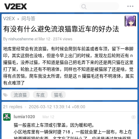
V2EX
问与答
›
有没有什么避免流浪猫靠近车的好办法
By
nishuoshenme
at Mar 12 · 2374 views
地库里经常会有流浪猫，有时候会爬到车前盖或者车顶，留下一串脚
印，其实这倒也没啥，但是今早上出门的时候，发现左后轮附近有 n
撮猫毛，没养过猫，不知道是猫自己把毛弄下来的还是两只猫在这里
打了架，轮胎上还有不明液体，同样也不知道是被猫尿了还是啥，觉
得有点苦恼，爬车我没太所谓，但是这 n 撮猫毛还有不明液体，属实
有点难顶了
流浪猫
车底
猫毛
21 replies
•
2026-03-12 13:39:14 +08:00
lumia1020
Mar 12
1
猫一般喜欢上车顶或引擎盖，因为暖和吧。
小区地库里有一辆保时捷 718 ，一般就会蒙上一层布，布上在
放两罐驱猫的东西，名字忘了叫什么了，应该是通过气味驱猫