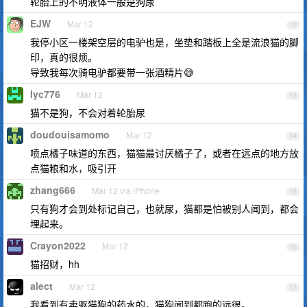
轮胎上的不明液体一般是狗尿
EJW
Mar 12
12
我停小区一楼架空层的电驴也是，坐垫和踏板上全是流浪猫的脚
印，真的很烦。
导致我每次骑电驴都要带一张酒精片😅
lyc776
Mar 12
13
猫不是狗，不会对着轮胎尿
doudouisamomo
Mar 12
14
喷点橘子味道的东西，猫猫最讨厌橘子了，或者在远点的地方放
点猫粮和水，吸引开
zhang666
Mar 12 via iPhone
15
只有狗才会到处标记自己，也就尿，猫都是怕被别人闻到，都会
埋起来。
Crayon2022
Mar 12
16
猫招财，hh
alect
Mar 12
17
我看到有卖驱猫狗的药水的，猫狗闻到都跑的远很。