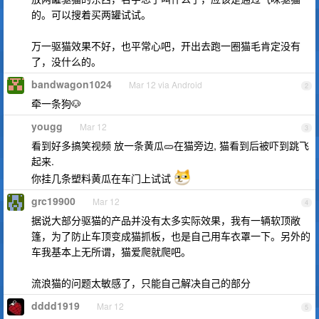
的。可以搜着买两罐试试。
万一驱猫效果不好，也平常心吧，开出去跑一圈猫毛肯定没有
了，没什么的。
bandwagon1024
Mar 12 via Android
2
牵一条狗🐶
yougg
Mar 12
3
看到好多搞笑视频 放一条黄瓜🥒在猫旁边, 猫看到后被吓到跳飞
起来.
你挂几条塑料黄瓜在车门上试试
grc19900
Mar 12
4
据说大部分驱猫的产品并没有太多实际效果，我有一辆软顶敞
篷，为了防止车顶变成猫抓板，也是自己用车衣罩一下。另外的
车我基本上无所谓，猫爱爬就爬吧。
流浪猫的问题太敏感了，只能自己解决自己的部分
dddd1919
Mar 12
5