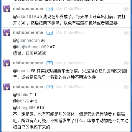
nishuoshenme
Mar 12 via iPhone
OP
18
@
dddd1919
#5 我现在都养成了，每天早上开车出门前，要打
开 360 ，然后按两下喇叭，以免有猫藏在机舱或者哪里😂
nishuoshenme
Mar 12 via iPhone
OP
19
@
guanhaoran
#6
@
fanjinzhongju952
#7
感谢，我买瓶试试
nishuoshenme
Mar 12 via iPhone
OP
20
@
oppoic
#8 其实我对猫爬车无所谓，只是担心它们会爬进机舱
里，或者是像我早上看到的有这种不明液体😂
nishuoshenme
Mar 12 via iPhone
OP
21
@
ybbfie
#11
@
lyc776
#13
@
zhang666
#15
不一定是尿，也有可能是别的液体，但是旁边还伴随着 n 撮猫
毛，所以有点可疑，不知道发生了什么，印象中动物是不会主动
把自己的毛搞下来的