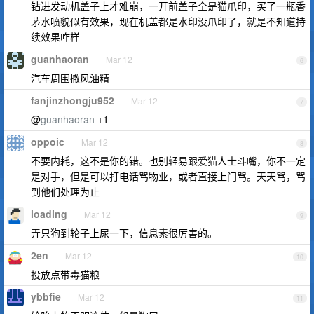
钻进发动机盖子上才难崩，一开前盖子全是猫爪印，买了一瓶香
茅水喷貌似有效果，现在机盖都是水印没爪印了，就是不知道持
续效果咋样
guanhaoran
Mar 12
6
汽车周围撒风油精
fanjinzhongju952
Mar 12
7
@
guanhaoran
+1
oppoic
Mar 12
8
不要内耗，这不是你的错。也别轻易跟爱猫人士斗嘴，你不一定
是对手，但是可以打电话骂物业，或者直接上门骂。天天骂，骂
到他们处理为止
loading
Mar 12
9
弄只狗到轮子上尿一下，信息素很厉害的。
2en
Mar 12
10
投放点带毒猫粮
ybbfie
Mar 12
11