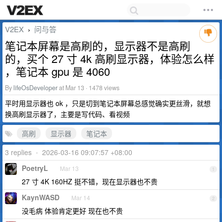
V2EX
问与答
›
笔记本屏幕是高刷的，显示器不是高刷
的，买个 27 寸 4k 高刷显示器，体验怎么样
，笔记本 gpu 是 4060
By
lifeOsDeveloper
at Mar 13 · 1478 views
平时用显示器也 ok ，只是切到笔记本屏幕总感觉确实更丝滑，就想
换高刷显示器了，主要是写代码、看视频
高刷
显示器
笔记本
3 replies
•
2026-03-16 09:07:57 +08:00
PoetryL
Mar 13
1
27 寸 4K 160HZ 挺不错，现在显示器也不贵
KaynWASD
Mar 14
2
没毛病 体验肯定更好 现在也不贵