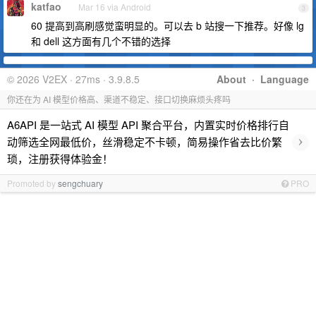
katfao
Mar 16 via Android
3
60 提高到高刷感觉蛮明显的。可以去 b 站搜一下推荐。好像 lg
和 dell 这方面有几个不错的选择
© 2026 V2EX · 27ms · 3.9.8.5
About
·
Language
你还在为 AI 模型价格高、渠道不稳定、接口切换麻烦头疼吗
A6API 是一站式 AI 模型 API 聚合平台，内置实时价格排行自
›
动筛选全网最低价，丝滑稳定不卡顿，简易操作省去比价繁
琐，注册获得体验金！
Promoted by
sengchuary
PRO