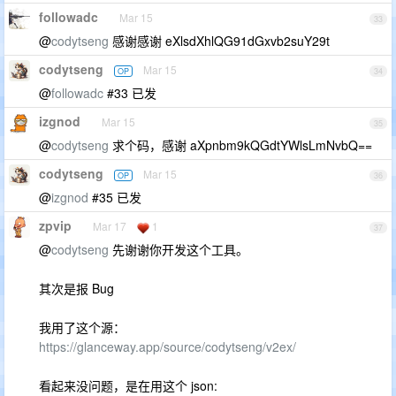
followadc
Mar 15
33
@
codytseng
感谢感谢 eXlsdXhlQG91dGxvb2suY29t
codytseng
Mar 15
OP
34
@
followadc
#33 已发
izgnod
Mar 15
35
@
codytseng
求个码，感谢 aXpnbm9kQGdtYWlsLmNvbQ==
codytseng
Mar 15
OP
36
@
izgnod
#35 已发
zpvip
Mar 17
1
37
@
codytseng
先谢谢你开发这个工具。
其次是报 Bug
我用了这个源：
https://glanceway.app/source/codytseng/v2ex/
看起来没问题，是在用这个 json: