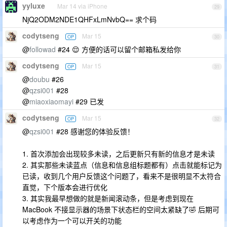
yyluxe
Mar 14 via iPhone
29
NjQ2ODM2NDE1QHFxLmNvbQ== 求个码
codytseng
Mar 15
OP
30
@
followad
#24 😌 方便的话可以留个邮箱私发给你
codytseng
Mar 15
OP
31
@
doubu
#26
@
qzsi001
#28
@
miaoxiaomayi
#29 已发
codytseng
Mar 15
OP
32
@
qzsi001
#28 感谢您的体验反馈！
1. 首次添加会出现较多未读，之后更新只有新的信息才是未读
2. 其实那些未读蓝点（信息和信息组标题都有）点击就能标记为
已读，收到几个用户反馈这个问题了，看来不是很明显不太符合
直觉，下个版本会进行优化
3. 其实我最早想做的就是新闻滚动条，但是考虑到现在
MacBook 不接显示器的场景下状态栏的空间太紧缺了🤣 后期可
以考虑作为一个可以开关的功能