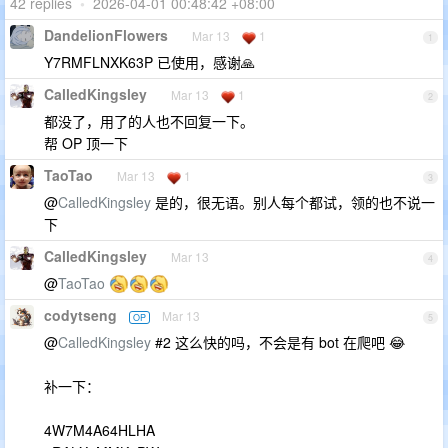
42 replies
•
2026-04-01 00:48:42 +08:00
DandelionFlowers
Mar 13
1
1
Y7RMFLNXK63P 已使用，感谢🙏
CalledKingsley
Mar 13
1
2
都没了，用了的人也不回复一下。
帮 OP 顶一下
TaoTao
Mar 13
1
3
@
CalledKingsley
是的，很无语。别人每个都试，领的也不说一
下
CalledKingsley
Mar 13
4
@
TaoTao
codytseng
Mar 13
OP
5
@
CalledKingsley
#2 这么快的吗，不会是有 bot 在爬吧 😂
补一下：
4W7M4A64HLHA