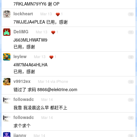
7RKLAMN79YY6 谢 OP
lockheart
Mar 13
1
10
7WJJEJA4PLEA 已用，感谢
DeliMG
Mar 13
1
11
J663MLHWATW9
已用，感谢
leylew
Mar 13
1
12
4W7M4A64HLHA
已用，感谢
v9912ex
Mar 14 via iPhone
13
错过了 求码
8866@elektrine.com
followadc
Mar 14
14
我靠 我凌晨这么早 都赶不上
followadc
Mar 14
15
求个求个
jianny
Mar 14
16