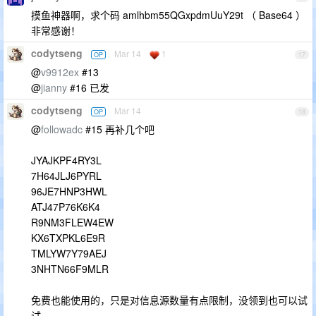
摸鱼神器啊，求个码 amlhbm55QGxpdmUuY29t （ Base64 ）
非常感谢！
codytseng
Mar 14
1
OP
17
@
v9912ex
#13
@
jianny
#16 已发
codytseng
Mar 14
OP
18
@
followadc
#15 再补几个吧
JYAJKPF4RY3L
7H64JLJ6PYRL
96JE7HNP3HWL
ATJ47P76K6K4
R9NM3FLEW4EW
KX6TXPKL6E9R
TMLYW7Y79AEJ
3NHTN66F9MLR
免费也能使用的，只是对信息源数量有点限制，没领到也可以试
试