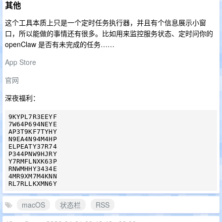
其他
这个工具本质上只是一个定时任务执行器，并且有个信息展示小窗
口，所以能做的事情还有很多。比如用来监控服务状态、定时问你的
openClaw 是否有未完成的任务……
App Store
官网
深夜福利：
9KYPL7R3EEYF

7W64P694NEYE

AP3T9KF7TYHY

N9EA4N94M4HP

ELPEATY37R74

P344PNW9HJRY

Y7RMFLNXK63P

RNWMHHY3434E

4MR9XM7M4KNN

macOS
状态栏
RSS