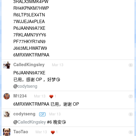
3RALX3MMK4PW
RH4KPNKM7HWP
R6LTP3LEX4TN
7WJJEJA4PLEA
P6JAANN9A7XE
7RKLAMN79YY6
PF77HKYR74N9
J663MLHWATW9
6MRXWKTRMPAA
CalledKingsley
Mar 13
6
P6JAANN9A7XE
已用，感谢 OP ，好梦😘
@
codytseng
M1234
Mar 13
1
7
6MRXWKTRMPAA 已用，谢谢 OP
codytseng
Mar 13
OP
8
@
CalledKingsley
#6 晚安😘
TaoTao
Mar 13
1
9