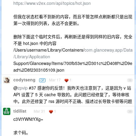
https://www.v2ex.com/api/topics/hot.json
但我在状态栏看不到新的内容，而且不管怎样点刷新都只是出现
第一次得到的列表，永远不会更新。
删除下面这个临时文件后，再刷新还是得到同样的旧内容，完全
不是 hot.json 中的内容
/Users/username/Library/Containers/
com.glanceway.app/Data
/Library/Application
Support/Glanceway/Items/700fb53e%2D301c%2D408f%2D9e
ad%2D8f2303105109.json
codytseng
Mar 17
1
OP
38
@
zpvip
#37 感谢你的反馈！我昨天也注意到了，这是因为 v 站
API 设置了 5 天 cache 导致的。此问题已经修复了，等待审核
中。此外还修复了 rss 源时间不正确、描述过长导致卡顿等问题
tidilist
Mar 31
1
39
c3VtYWNtYXg=
求个码。