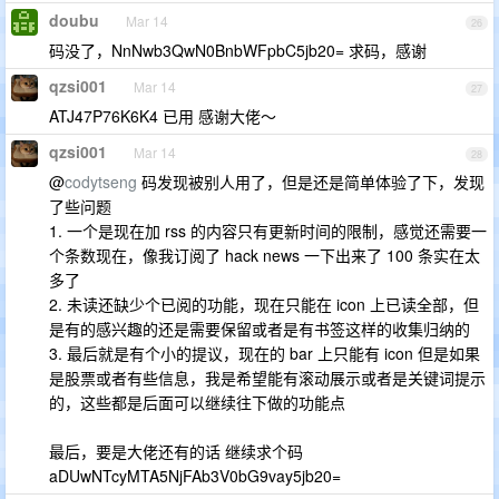
doubu
Mar 14
26
码没了，NnNwb3QwN0BnbWFpbC5jb20= 求码，感谢
qzsi001
Mar 14
27
ATJ47P76K6K4 已用 感谢大佬～
qzsi001
Mar 14
28
@
codytseng
码发现被别人用了，但是还是简单体验了下，发现
了些问题
1. 一个是现在加 rss 的内容只有更新时间的限制，感觉还需要一
个条数现在，像我订阅了 hack news 一下出来了 100 条实在太
多了
2. 未读还缺少个已阅的功能，现在只能在 icon 上已读全部，但
是有的感兴趣的还是需要保留或者是有书签这样的收集归纳的
3. 最后就是有个小的提议，现在的 bar 上只能有 icon 但是如果
是股票或者有些信息，我是希望能有滚动展示或者是关键词提示
的，这些都是后面可以继续往下做的功能点
最后，要是大佬还有的话 继续求个码
aDUwNTcyMTA5NjFAb3V0bG9vay5jb20=