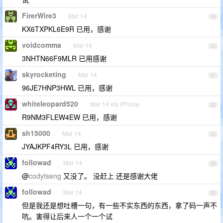
FirerWire3
Mar 14
19
KX6TXPKL6E9R 已用，感谢
voidcomma
Mar 14
20
3NHTN66F9MLR 已用感谢
skyrocketing
Mar 14
21
96JE7HNP3HWL 已用，感谢
whiteleopard520
Mar 14 via iPhone
22
R9NM3FLEW4EW 已用，感谢
sh15000
Mar 14
23
JYAJKPF4RY3L 已用，感谢
followad
Mar 14
24
@
codytseng
又没了。 没赶上 还是感谢大佬
followad
Mar 14
25
但是我还是想吐槽一句，有一些不实东西的东西，拿了码一声不
吭。害得让后来人一个一个试