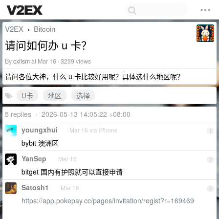
V2EX
Bitcoin
›
请问如何办 u 卡？
By
cxlism
at Mar 16 · 3239 views
请问各位大神，什么 u 卡比较好用呢？具体选什么地区呢？
U卡
地区
选择
5 replies
•
2026-05-13 14:05:22 +08:00
youngxhui
Mar 16 via iPhone
1
bybit 澳洲区
YanSep
Mar 16
2
bitget 国内有护照就可以直接申请
Satosh1
Mar 16
3
https://app.pokepay.cc/pages/invitation/regist?r=169469