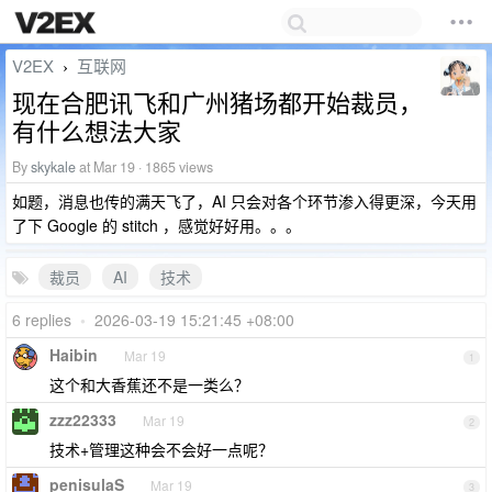
V2EX
互联网
›
现在合肥讯飞和广州猪场都开始裁员，
有什么想法大家
By
skykale
at Mar 19 · 1865 views
如题，消息也传的满天飞了，AI 只会对各个环节渗入得更深，今天用
了下 Google 的 stitch ，感觉好好用。。。
裁员
AI
技术
6 replies
•
2026-03-19 15:21:45 +08:00
Haibin
Mar 19
1
这个和大香蕉还不是一类么？
zzz22333
Mar 19
2
技术+管理这种会不会好一点呢？
penisulaS
Mar 19
3