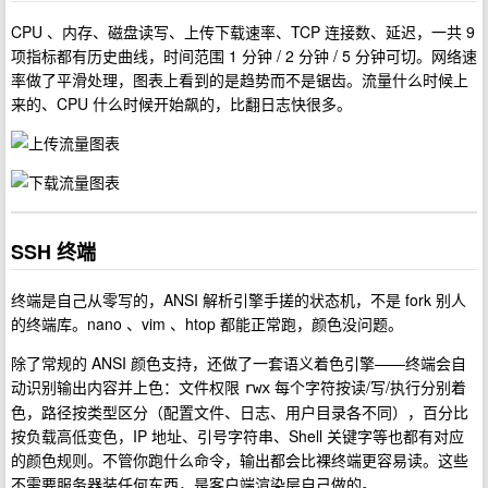
CPU 、内存、磁盘读写、上传下载速率、TCP 连接数、延迟，一共 9
项指标都有历史曲线，时间范围 1 分钟 / 2 分钟 / 5 分钟可切。网络速
率做了平滑处理，图表上看到的是趋势而不是锯齿。流量什么时候上
来的、CPU 什么时候开始飙的，比翻日志快很多。
SSH 终端
终端是自己从零写的，ANSI 解析引擎手搓的状态机，不是 fork 别人
的终端库。nano 、vim 、htop 都能正常跑，颜色没问题。
除了常规的 ANSI 颜色支持，还做了一套语义着色引擎——终端会自
动识别输出内容并上色：文件权限
每个字符按读/写/执行分别着
rwx
色，路径按类型区分（配置文件、日志、用户目录各不同），百分比
按负载高低变色，IP 地址、引号字符串、Shell 关键字等也都有对应
的颜色规则。不管你跑什么命令，输出都会比裸终端更容易读。这些
不需要服务器装任何东西，是客户端渲染层自己做的。