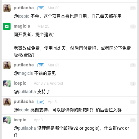
putilaoha
Mar 20
OP
13
@
icepic
不会，这个项目本身也是自用，自己每天都在用。
magicls
Mar 25
14
同开发者，提个建议：
老哥改成免费，使用 %d 天，然后再付费吧，或者区分下免费
版/收费版？
putilaoha
Mar 25
OP
15
@
magicls
不错的意见
icepic
Apr 3 via Android
16
@
putilaoha
支持了
putilaoha
Apr 3
OP
17
@
icepic
感谢支持，可以提供你的邮箱吗？稍后会拉入群
icepic
Apr 3
18
@
putilaoha
没理解是哪个邮箱(v2 or google)，什么群(wx or
)？