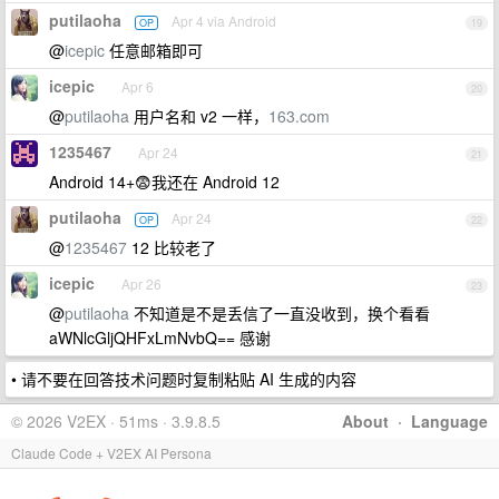
putilaoha
Apr 4 via Android
OP
19
@
icepic
任意邮箱即可
icepic
Apr 6
20
@
putilaoha
用户名和 v2 一样，
163.com
1235467
Apr 24
21
Android 14+😨我还在 Android 12
putilaoha
Apr 24
OP
22
@
1235467
12 比较老了
icepic
Apr 26
23
@
putilaoha
不知道是不是丢信了一直没收到，换个看看
aWNlcGljQHFxLmNvbQ== 感谢
• 请不要在回答技术问题时复制粘贴 AI 生成的内容
© 2026 V2EX · 51ms · 3.9.8.5
About
·
Language
Claude Code + V2EX AI Persona