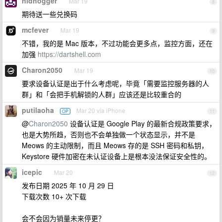
nidhogger
Mar 19
8
期待送一些兑换码
mcfever
Mar 19
9
不错，我的是 Mac 版本，不过功能会更多点，监控方面，还在
加强
https://dartshell.com
Charon2050
Mar 19
10
要求设备认证是出于什么考虑呢，毕竟「需要监控服务器的人
群」和「会把手机解锁的人群」应该还是比较重合的
putilaoha
Mar 20 via iPhone
OP
11
@
Charon2050
设备认证是 Google Play 的最新合规政策要求，
也是大势所趋，否则也不会单独做一个状态显示，并不是
Meows 的主动限制，而且 Meows 存的是 SSH 密码和私钥，
Keystore 硬件加密在未认证设备上是根本没法保证安全性的。
icepic
Mar 20
12
发布日期 2025 年 10 月 29 日
下载次数 10+ 次下载
会不会因为销量未来停更？