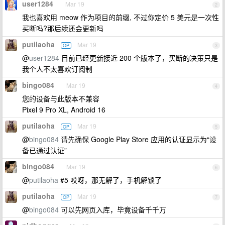
user1284
Mar 19
2
我也喜欢用 meow 作为项目的前缀, 不过你定价 5 美元是一次性
买断吗?那后续还会更新吗
putilaoha
Mar 19
OP
3
@
user1284
目前已经更新接近 200 个版本了，买断的决策只是
我个人不太喜欢订阅制
bingo084
Mar 19
4
您的设备与此版本不兼容
Pixel 9 Pro XL, Android 16
putilaoha
Mar 19
OP
5
@
bingo084
请先确保 Google Play Store 应用的认证显示为“设
备已通过认证”
bingo084
Mar 19
6
@
putilaoha
#5 哎呀，那无解了，手机解锁了
putilaoha
Mar 19
OP
7
@
bingo084
可以先网页入库，毕竟设备千千万