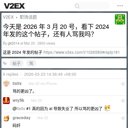
V2EX
职场话题
›
今天是 2026 年 3 月 20 号，看下 2024
年发的这个帖子，还有人骂我吗？
By
gk2014
at Mar 20 · 2850 views
这是 2024 年发的帖子
https://www.v2ex.com/t/1026580#reply181
帖子
骂
9 replies
•
2026-03-23 14:36:49 +08:00
0x0x
Mar 20 via iPhone
1
骂的更凶了。
wtySk
Mar 20
2
@
0x0x
#1 真的因为 ai 导致失业了 所以骂的更凶了
graceday
Mar 22
3
码奸