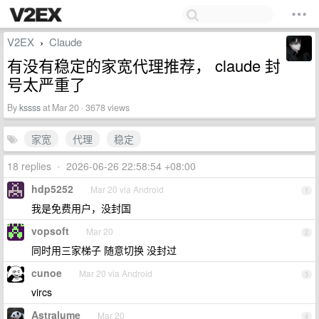
V2EX
Claude
›
有没有稳定的家宽代理推荐， claude 封
号太严重了
By
kssss
at Mar 20 · 3678 views
家宽
代理
稳定
18 replies
•
2026-06-26 22:58:54 +08:00
hdp5252
Mar 20 via Android
1
我是免费用户，没封国
vopsoft
Mar 20
2
同时用三家梯子 随意切换 没封过
cunoe
Mar 20 via Android
3
vircs
Astralume
Mar 20
4