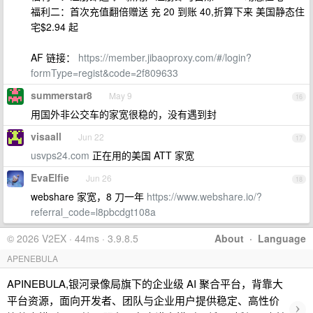
福利二：首次充值翻倍赠送 充 20 到账 40,折算下来 美国静态住
宅$2.94 起
AF 链接：
https://member.jibaoproxy.com/#/login?
formType=regist&code=2f809633
summerstar8
May 9
16
用国外非公交车的家宽很稳的，没有遇到封
visaall
Jun 22
17
usvps24.com
正在用的美国 ATT 家宽
EvaElfie
Jun 26
18
webshare 家宽，8 刀一年
https://www.webshare.io/?
referral_code=l8pbcdgt108a
© 2026 V2EX · 44ms · 3.9.8.5
About
·
Language
APENEBULA
APINEBULA,银河录像局旗下的企业级 AI 聚合平台，背靠大
平台资源，面向开发者、团队与企业用户提供稳定、高性价
›