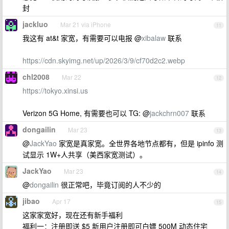
封
jackluo
Mar 21 via iPhone
11
我这有 at&t 家宽，有需要可以电报 @
xibalaw
联系
https://cdn.skyimg.net/up/2026/3/9/cf70d2c2.webp
chl2008
Mar 22
12
https://tokyo.xinsi.us
Verizon 5G Home, 有需要也可以 TG: @
jackchrn007
联系
dongailin
Mar 23
13
@
JackYao
家宽是真家宽。全世界各地节点都有，但是 ipinfo 测
试显示 1W+人共享（美西家宽测试）。
JackYao
Mar 23
14
@
dongailin
很正常吧，毕竟订阅的人不少的
jibao
Apr 17
15
这家家宽好，现在还有新手福利
福利一：注册即送 $5 新用户注册即可白嫖 500M 动态住宅