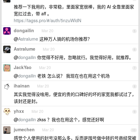
推荐一下我用的，非常稳，里面家宽很棒，我的 AI 全靠里面家
宽扛过去，带 aff 。
https://tagss.pro/#/auth/5nzuWIdN
dongailin
Mar 20
5
@
Astralume
这种万人骑的机场你推荐？
Astralume
Mar 20
6
@
dongailin
你觉得不好用，忽略就行。我觉得好用，就推荐。
JackYao
Mar 20
7
@
dongailin
老铁 怎么说？ 我现在也在用这个机场
ihainan
Mar 20
8
其实我觉得没啥用，便宜的贵的口碑好的坏的家宽我都试过了，
该封还是封。
yhxx
Mar 20
9
@
dongailin
zkss ？我也在用这个，感觉还好啊
jumechen
Mar 20
10
感觉个人使用的封号没那么多，反而是囤号做中转的号商经常被