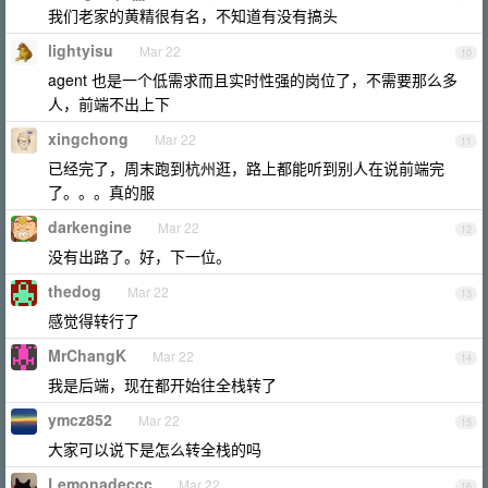
我们老家的黄精很有名，不知道有没有搞头
lightyisu
Mar 22
10
agent 也是一个低需求而且实时性强的岗位了，不需要那么多
人，前端不出上下
xingchong
Mar 22
11
已经完了，周末跑到杭州逛，路上都能听到别人在说前端完
了。。。真的服
darkengine
Mar 22
12
没有出路了。好，下一位。
thedog
Mar 22
13
感觉得转行了
MrChangK
Mar 22
14
我是后端，现在都开始往全栈转了
ymcz852
Mar 22
15
大家可以说下是怎么转全栈的吗
Lemonadeccc
Mar 22
16