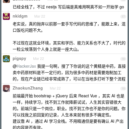
已经全栈了，不过 nestjs 写后端是真难用啊真不如一开始学 go
nkidgm
Mar 22
17
老实说，真的抛弃以前那一套手写代码的思维了，能跟上来，混
口饭吃问题不大。
不过现在这就业环境，其实和学历、能力关系也不大了，时代的
一粒尘埃落到个人身上就是一座大山。
pigspy
Mar 22
18
@
HackerJax
我提一句啊，搜了下你说的这个黄精是中药，直接
卖中药原材料是不一定行的，因为很多中药材是需要炮制加工
的，现在产业链已经非常成熟了，可以在当地多打听下整个流程
ZhaokunZhang
Mar 22
19
前端最开始 bootstrap + jQuery 后来 React Vue ，其实 AI 也是
一样，持续学习，找不到工作就降薪试试，人生其实容错很大
的。前端只是一个岗位，职业。找不到工作也不是你的问题。你
可以找我之前回复的记录，人生本来就有很多不确定性。
建议靠 AI ，通过 AI 学习全栈。不用精通但是要有确认 AI 产出
的内容是否有效。