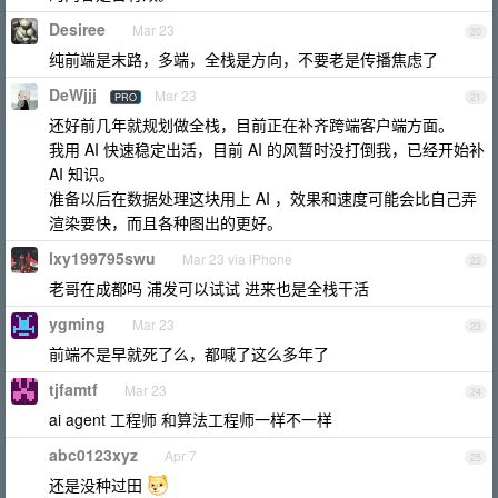
Desiree
Mar 23
20
纯前端是末路，多端，全栈是方向，不要老是传播焦虑了
DeWjjj
Mar 23
PRO
21
还好前几年就规划做全栈，目前正在补齐跨端客户端方面。
我用 AI 快速稳定出活，目前 AI 的风暂时没打倒我，已经开始补
AI 知识。
准备以后在数据处理这块用上 AI ，效果和速度可能会比自己弄
渲染要快，而且各种图出的更好。
lxy199795swu
Mar 23 via iPhone
22
老哥在成都吗 浦发可以试试 进来也是全栈干活
ygming
Mar 23
23
前端不是早就死了么，都喊了这么多年了
tjfamtf
Mar 23
24
ai agent 工程师 和算法工程师一样不一样
abc0123xyz
Apr 7
25
还是没种过田