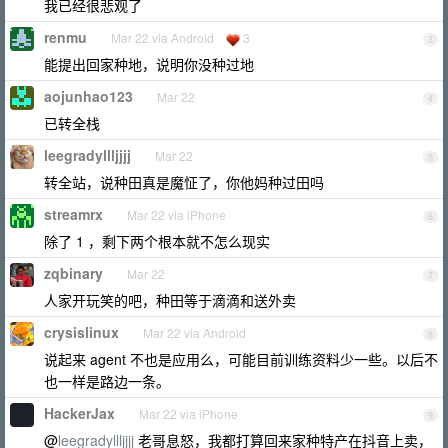
我已经很悲观了
renmu
Mar 22 via Android
3
3
能提出回家种地，说明你没种过地
aojunhao123
Mar 22
4
已转全栈
leegradyllljjjj
Mar 22
5
转全站，说种田真是魔怔了，你他妈种过田吗
streamrx
Mar 22 via iPhone
6
除了 1 ，剩下两个根本就不怎么现实
zqbinary
Mar 22
7
人家开玩笑的吧，种田等于滴滴和送外卖
crysislinux
Mar 22 via Android
8
说起来 agent 不也是应用么，可能目前训练资料少一些。以后不
也一样是路边一条。
HackerJax
Mar 22 via iPhone
9
@
leegradyllljjjj
老哥息怒，我都打算回来家种特产在抖音上卖，