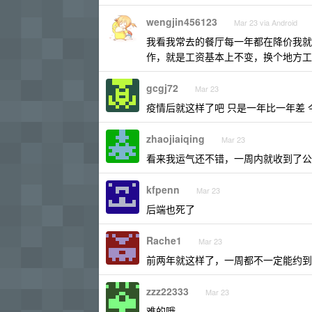
wengjin456123
Mar 23 via Android
我看我常去的餐厅每一年都在降价我就知
作，就是工资基本上不变，换个地方工
gcgj72
Mar 23
疫情后就这样了吧 只是一年比一年差 
zhaojiaiqing
Mar 23
看来我运气还不错，一周内就收到了公司的 
kfpenn
Mar 23
后端也死了
Rache1
Mar 23
前两年就这样了，一周都不一定能约到
zzz22333
Mar 23
难的哦