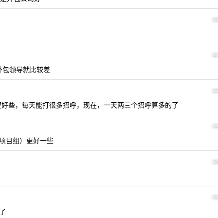
2
2
外包领导就比较差
2
在还要好些，每天能打很多招呼，现在，一天两三个招呼算多的了
2
项目组）更好一些
2
2
了