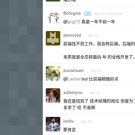
Bologna
Mar 23 via Android
OP
@
gcgj72
真是一年不如一年
zerovoid
Mar 23
前端找不到工作，就会转后端，后端的
本质就是全员转面向 AI 的全栈开发
zuosiruan
Mar 23
@
Laobai
but 比前端稍微好点
xubeiyou
Mar 23
我还是找到了 技术经理的岗位 但是
多学了 哎 不易啊
iorilu
Mar 24
那肯定