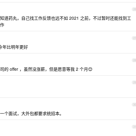
2
道药丸，自己找工作反馈也远不如 2021 之前，不过暂时还能找到工
作
2
今年比明年更好
2
offer ，虽然没涨薪，但是愿意等我 2 个月😊
2
3
一个面试，大外包都要求统招本。
3