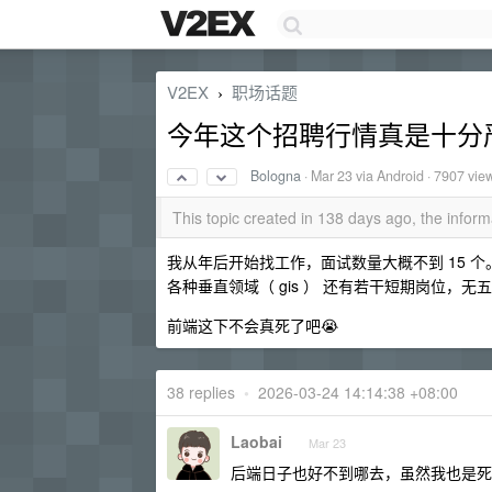
V2EX
职场话题
›
今年这个招聘行情真是十分
Bologna
·
Mar 23
via Android · 7907 vie
This topic created in 138 days ago, the info
我从年后开始找工作，面试数量大概不到 15 个
各种垂直领域（ gis ） 还有若干短期岗位，无五
前端这下不会真死了吧😭
38 replies
•
2026-03-24 14:14:38 +08:00
Laobai
Mar 23
后端日子也好不到哪去，虽然我也是死