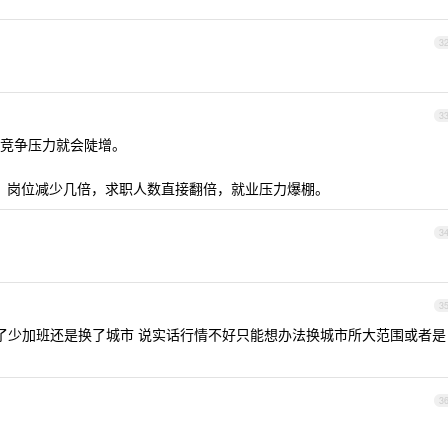
3
3
竞争压力就会陡增。
了，岗位减少几倍，求职人数直接翻倍，就业压力爆棚。
3
3
为了少加班还是换了城市 说实话行情不好只能想办法换城市所大范围或者是
3