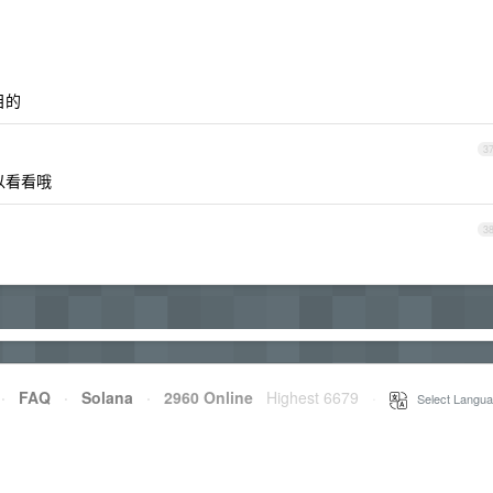
目的
3
以看看哦
3
·
FAQ
·
Solana
·
2960 Online
Highest 6679
·
Select Langua