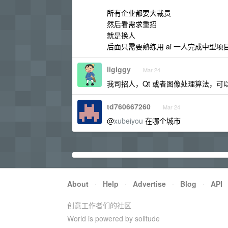
所有企业都要大裁员
然后看需求重招
就是换人
后面只需要熟练用 ai 一人完成中型项
ligiggy
Mar 24
我司招人，Qt 或者图像处理算法，可
td760667260
Mar 24
@
xubeiyou
在哪个城市
About
·
Help
·
Advertise
·
Blog
·
API
创意工作者们的社区
World is powered by solitude