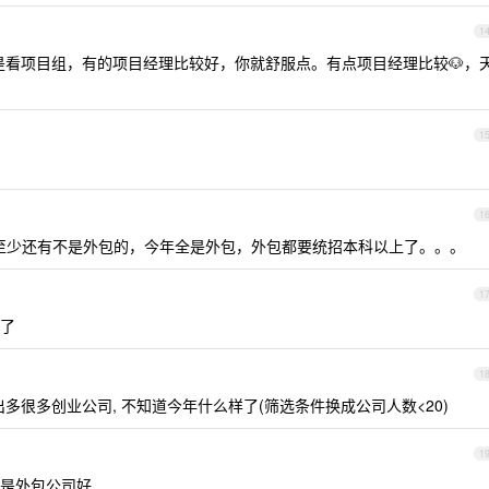
1
看项目组，有的项目经理比较好，你就舒服点。有点项目经理比较🐶，
1
1
 打招呼，至少还有不是外包的，今年全是外包，外包都要统招本科以上了。。。
1
了
1
会出多很多创业公司, 不知道今年什么样了(筛选条件换成公司人数<20)
1
是外包公司好