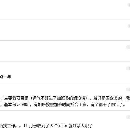
1
1
好的一年
1
，主要看项目组（运气不好进了加班多的组没辙），最好是国企类的，我
，基本保证 965 ，有加班按照加班时间折合工资，有个都干了四年了。
1
工作。。11 月份收到了 3 个 offer 就赶紧入职了