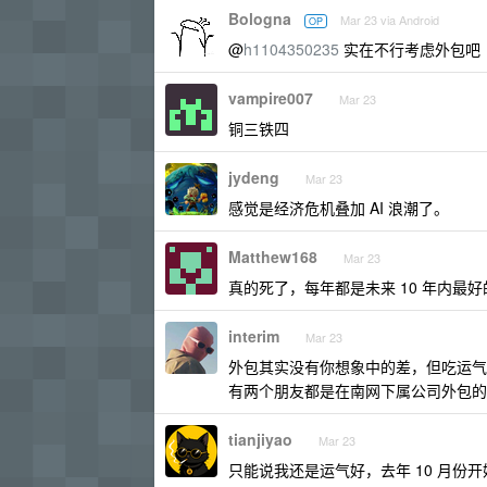
Bologna
Mar 23 via Android
OP
@
h1104350235
实在不行考虑外包吧
vampire007
Mar 23
铜三铁四
jydeng
Mar 23
感觉是经济危机叠加 AI 浪潮了。
Matthew168
Mar 23
真的死了，每年都是未来 10 年内最
interim
Mar 23
外包其实没有你想象中的差，但吃运气
有两个朋友都是在南网下属公司外包的
tianjiyao
Mar 23
只能说我还是运气好，去年 10 月份开始找