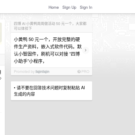
Home
Sign Up
Sign In
四博 AI 小黄鸭周周做活动 50 元一个，大家都
可以体验下
小黄鸭 50 元一个，开放完整的硬
件生产资料，嵌入式软件代码。默
›
认小智固件，刷机可以对接 “四博
小助手”小程序，
用
Promoted by
liqinliqin
PRO
少
• 请不要在回答技术问题时复制粘贴 AI
生成的内容