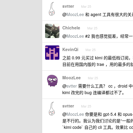
svtter
Mar 25
@
MoozLee
和 agent 工具有很大的关
Chichele
Mar 25
@
MoozLee
#2 我也感觉挺差，经常
KevinQi
Mar 25
之前 0.99 元买过 kimi 的最低档订阅，
目前在用国内版的 trae ，用的最多的
MoozLee
Mar 25
@
svtter
需要什么工具？ cc ，droi
kimi 改完的 bug 连编译都过不了。
svtter
Mar 25
@
MoozLee
你要是和 gpt-5.4 和 
是不行的。我认为我们讨论的是“一般的问
`kimi code` 自己的 cli 工具。效果比 cc