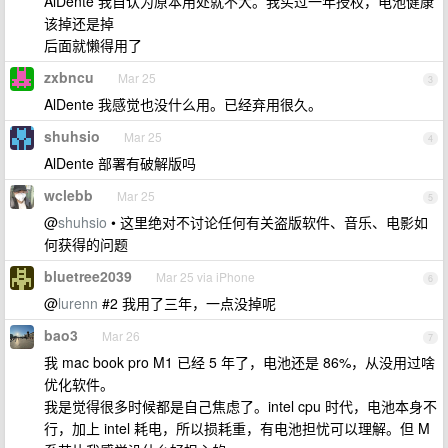
AlDente 我自认为原本用处就不大。我买过一年授权，电池健康
该掉还是掉
后面就懒得用了
zxbncu
Mar 25
3
AlDente 我感觉也没什么用。已经弃用很久。
shuhsio
Mar 25
4
AlDente 部署有破解版吗
wclebb
Mar 25
5
@
shuhsio
• 这里绝对不讨论任何有关盗版软件、音乐、电影如
何获得的问题
bluetree2039
Mar 25 via iPhone
6
@
lurenn
#2 我用了三年，一点没掉呢
bao3
Mar 26
7
我 mac book pro M1 已经 5 年了，电池还是 86%，从没用过啥
优化软件。
我是觉得很多时候都是自己焦虑了。intel cpu 时代，电池本身不
行，加上 intel 耗电，所以损耗重，有电池担忧可以理解。但 M