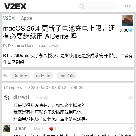
V2EX
Apple
›
macOS 26.4 更新了电池充电上限，还
0.06
有必要继续用 AlDente 吗
By
Pig930
at Mar 25 · 2449 views
RT ，AlDente 买了永久授权，是继续用还是换成系统自带的。二者有
什么区别吗
Battery
aldente
macOS
12 replies
•
2026-05-07 09:08:24 +08:00
di11wei
Mar 25
1
我是觉得都没啥必要，纠结这个挺累的。
我就是有插座就充电没插座就用电池。
外面电池耗尽了就休息，差不多就这样。
lurenn
Mar 25
1
2