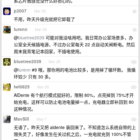
系芯片我感觉没什么好担心的。
p2007
Mar 26
8
不用，昨天升级完就把它卸载了
lurenn
Mar 26
9
@
bluetree2039
可能对我没啥用吧。我日常办公室场景多，办
公室全天候插电源，不过办公室每天 22 点自动关闸断电。然后
周末我背笔记本回家，不插电使用。
bluetree2039
Mar 26
10
@
lurenn
#9 哦，那你用的电池比较多，是用掉了循环数。 我循
环较少 只有 30 多。
lwl0825
Mar 26
11
AlDente 有个航行模式挺好的，限制 80%，点亮掉到 75%才开
始充电，这样可以防止电池电量掉一点，充电器立即补回到 80
这种情况。
MavSill
May 7
12
无语了，昨天又把 aldente 装回来了。不知道怎么系统自带的上
限失灵了，好像发生在关过机之后，一充电就充到 100%不管