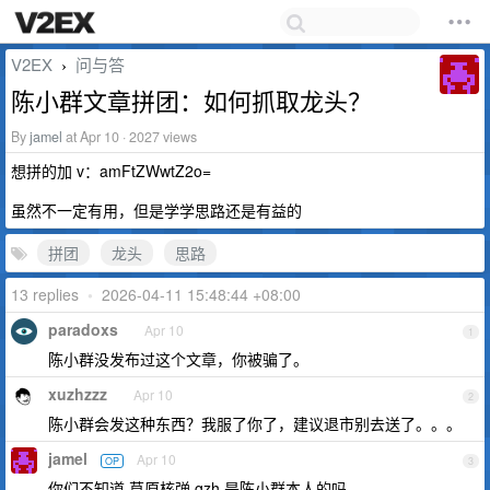
V2EX
问与答
›
陈小群文章拼团：如何抓取龙头？
By
jamel
at Apr 10 · 2027 views
想拼的加 v：amFtZWwtZ2o=
虽然不一定有用，但是学学思路还是有益的
拼团
龙头
思路
13 replies
•
2026-04-11 15:48:44 +08:00
paradoxs
Apr 10
1
陈小群没发布过这个文章，你被骗了。
xuzhzzz
Apr 10
2
陈小群会发这种东西？我服了你了，建议退市别去送了。。。
jamel
Apr 10
OP
3
你们不知道 草原核弹 gzh 是陈小群本人的吗