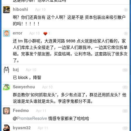
hiboshi
Apr 10
8
啊？你们还真信有 这个人啊？这是不是 资本包装出来吸引散户
的吗！！！！！
error
Apr 10
1
9
还 tm 陈小群呢，大连黄河路 9898 点火就是给家人们看的，家
人们库库上头全接走了，一边家人们跟我冲，一边其它席位拆单
砸。完事发个朋友圈，买盘枯竭，让利市场。这套路玩了很多次
了。
bzj
Apr 10
10
已 block ，降智
Sawyerhou
Apr 10
11
群总教你“如何抓取龙头”，多少有点逗了，群总还用抓龙头？他
说谁是龙头谁就是龙头。李逵李鬼都分不清。
Feedmo
Apr 11
12
@
PromiseResolve
情感专家都来了哈哈哈
byasm32
Apr 11
13