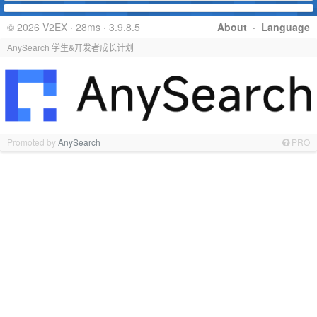
© 2026 V2EX · 28ms · 3.9.8.5
About
·
Language
AnySearch 学生&开发者成长计划
Promoted by
AnySearch
PRO