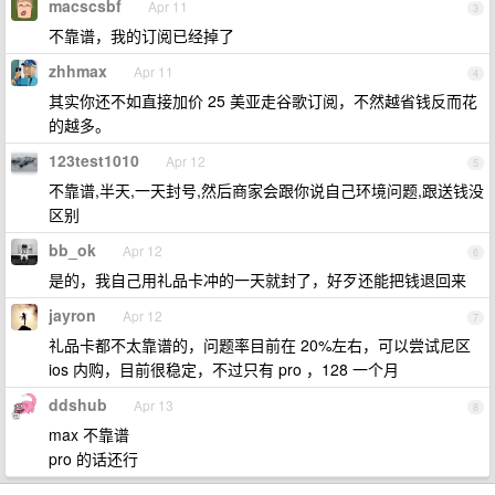
macscsbf
Apr 11
3
不靠谱，我的订阅已经掉了
zhhmax
Apr 11
4
其实你还不如直接加价 25 美亚走谷歌订阅，不然越省钱反而花
的越多。
123test1010
Apr 12
5
不靠谱,半天,一天封号,然后商家会跟你说自己环境问题,跟送钱没
区别
bb_ok
Apr 12
6
是的，我自己用礼品卡冲的一天就封了，好歹还能把钱退回来
jayron
Apr 12
7
礼品卡都不太靠谱的，问题率目前在 20%左右，可以尝试尼区
ios 内购，目前很稳定，不过只有 pro ，128 一个月
ddshub
Apr 13
8
max 不靠谱
pro 的话还行