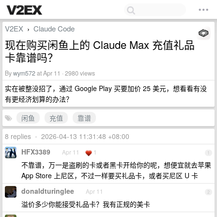
V2EX
Claude Code
›
现在购买闲鱼上的 Claude Max 充值礼品
卡靠谱吗？
By
wym572
at Apr 11 · 2980 views
实在被整没招了，通过 Google Play 买要加价 25 美元，想看看有没
有更经济划算的办法？
闲鱼
充值
靠谱
8 replies
•
2026-04-13 11:31:48 +08:00
HFX3389
Apr 11
1
1
不靠谱，万一是盗刷的卡或者黑卡开给你的呢，想便宜就去苹果
App Store 上尼区，不过一样要买礼品卡，或者买尼区 U 卡
donaldturinglee
Apr 11
2
溢价多少你能接受礼品卡？我有正规的美卡