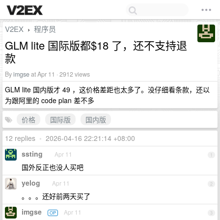
V2EX
程序员
›
GLM lite 国际版都$18 了，还不支持退
款
By
imgse
at Apr 11 · 2912 views
GLM lite 国内版才 49 ，这价格差距也太多了。没仔细看条款，还以
为跟阿里的 code plan 差不多
价格
国际版
国内版
12 replies
•
2026-04-16 22:21:14 +08:00
ssting
Apr 11
1
国外反正也没人买吧
yelog
Apr 11
2
。。。还好前两天买了
imgse
Apr 11
OP
3