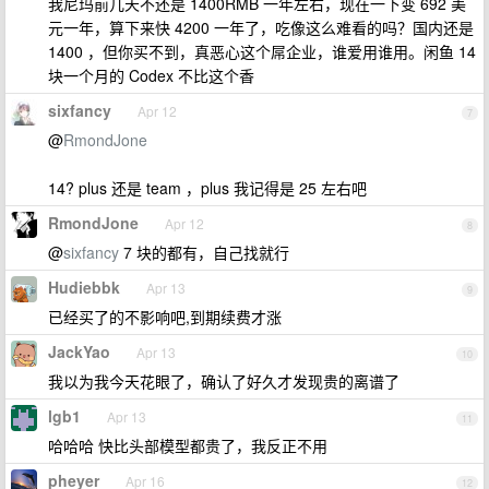
我尼玛前几天不还是 1400RMB 一年左右，现在一下变 692 美
元一年，算下来快 4200 一年了，吃像这么难看的吗？国内还是
1400 ，但你买不到，真恶心这个屌企业，谁爱用谁用。闲鱼 14
块一个月的 Codex 不比这个香
sixfancy
Apr 12
7
@
RmondJone
14? plus 还是 team ，plus 我记得是 25 左右吧
RmondJone
Apr 12
8
@
sixfancy
7 块的都有，自己找就行
Hudiebbk
Apr 13
9
已经买了的不影响吧,到期续费才涨
JackYao
Apr 13
10
我以为我今天花眼了，确认了好久才发现贵的离谱了
lgb1
Apr 13
11
哈哈哈 快比头部模型都贵了，我反正不用
pheyer
Apr 16
12