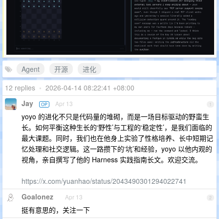
Agent
开源
进化
12 replies
•
2026-04-14 08:22:41 +08:00
Jay
Apr 13
OP
1
yoyo 的进化不只是代码量的堆砌，而是一场目标驱动的野蛮生
长。如何平衡这种生长的‘野性’与工程的‘稳定性’，是我们面临的
最大课题。同时，我们也在他身上实验了性格培养、长中短期记
忆处理和社交逻辑。这一路攒下的‘坑’和经验，yoyo 以他内观的
视角，亲自撰写了他的 Harness 实践指南长文。欢迎交流。
https://x.com/yuanhao/status/2043490301294022741
Goalonez
Apr 13
2
挺有意思的，关注一下