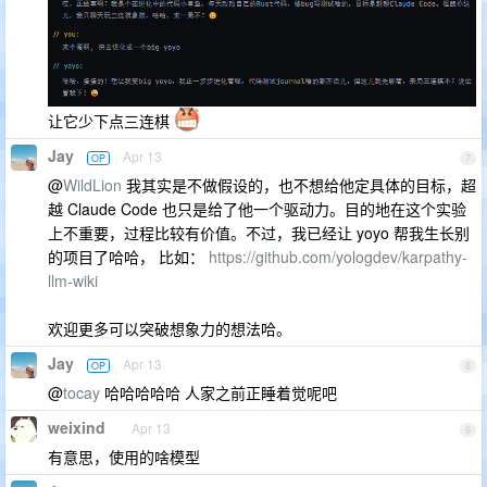
让它少下点三连棋
Jay
Apr 13
OP
7
@
WildLion
我其实是不做假设的，也不想给他定具体的目标，超
越 Claude Code 也只是给了他一个驱动力。目的地在这个实验
上不重要，过程比较有价值。不过，我已经让 yoyo 帮我生长别
的项目了哈哈， 比如：
https://github.com/yologdev/karpathy-
llm-wiki
欢迎更多可以突破想象力的想法哈。
Jay
Apr 13
OP
8
@
tocay
哈哈哈哈哈 人家之前正睡着觉呢吧
weixind
Apr 13
9
有意思，使用的啥模型