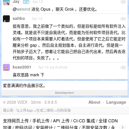
Jay
Apr 13
OP
10
@
weixind
进化 Opus ，聊天 Grok ，还要优化。
saltbo
Apr 14
11
挺有意思，我之前做了一个类似的，但是目标是给所有软件注入
灵魂。就是说不只是自我迭代，而是能为任何软件项目迭代。比
如有一个项目本来需要人盯着迭代，但是使用了它之后它能定时
醒来分析 gap ，然后自主规划版本，自主进行迭代。但是我一
开始步子迈大了，想着让它能自己把自己迭代出来，然后再去迭
代别的项目，失败了。。。
kuse2001
Apr 14 via Android
12
喜欢思路 mark 下
爱意满满的作品展示区。
Advertisement
© 2026 V2EX · 32ms · 3.9.8.5
About
·
Language
蒲公英 - 🚀上传App→生成二维码→扫码安装
支持网页上传 / 手机上传 / API 上传 / CI-CD 集成 / 全球 CDN
›
加速 / 密码访问 / 安装统计 / 二维码分享 / 不限安装次数 / 永