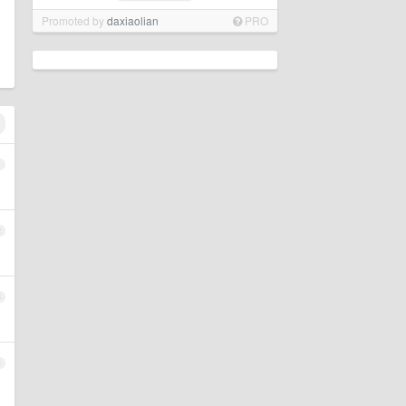
Promoted by
daxiaolian
PRO
1
2
3
4