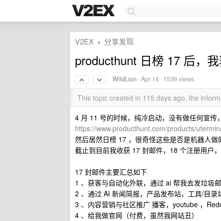
V2EX
分享发现
›
producthunt 日榜 17 后
WildLion
·
Apr 14
· 1539 views
This topic created in 115 days ago, the info
4 月 11 号的时候，纯冷启动，没有做任何宣传，直
https://www.producthunt.com/products/utermin
然后居然日榜 17 ，很奇怪这些是否是机器人做
截止到目前我收获 17 封邮件，18 个注册用
17 封邮件主要汇总如下
1 、获客与自动化外联，通过 ai 帮我去发垃
2 、通过 AI 新闻简报，产品发布站，工具/目
3 、内容营销与社区推广 播客，youtube ，Red
4 、给我做官网（付费，虽然我网站丑）