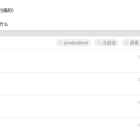
扫描的）
什么
producthunt
冷启动
获客