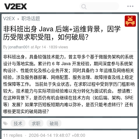
V2EX
职场话题
›
非科班出身 Java 后端+运维背景，因学
历受限求职受阻，如何破局？
By
jonathan001
at Apr 14 · 1839 views
非科班出身，具备较强技术能力，曾主导多个基于微服务架构的系统
设计与落地实施。累计约 6 年 Java 开发经验，期间深度参与系统架
构设计、性能优化及核心业务开发；同时具备约 3 年运维及网络相关
经验，涉及服务器部署、网络配置、服务治理、故障排查及线上稳定
性保障等工作。 当前处于失业状态，在求职过程中受到学历门槛影响
较大，技术能力与实际项目经验难以充分转化为面试机会。 想请教：
在这种背景下，是否仍有机会继续在技术方向（如后端、架构、SRE
等）发展？如果学历短板短期内难以弥补，是否只能考虑转行？还有
哪些更现实的破局路径？
技术
求职
破局
11 replies
•
2026-04-14 19:48:07 +08:00