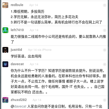
redbule
Apr 14
1
1.降低预期，多投简历
2.学历无解，永远无法弥补，简历上多花功夫
3.转行不是一句话那么简单，真有机会转行也不会在网上问了
left7410
Apr 14
2
能力很强去二线城市中小公司还是有机会的，要么就靠熟人内推
了
just4id
Apr 14 via iPhone
3
学好英语，出去闯闯
davecat
Apr 14
4
你为什么不升一下学历？知道学历是弱势就去提升。别说没用，
机会永远是给勇敢的人准备的。在职本科也比你专科好得多。胆
子大一点，不止找工作，做任何事情 都胆子大一点。楼上说学
好英语出去闯一闯，创个毛线啊，国外 IT 也失业。。。自己国
家都玩不明白 还出去。。
zhuxd282
Apr 14
5
@
davecat
人家会问你是不是全日制，毛用没有。只有一个出