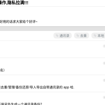
作,隐私拉满!!!
 感觉好用的话求大家给个好评~
通讯录
去重
本地
名）
重/管理/备份还原/导入导出自带通讯录的 app 哈.
？还是另外生成一个通讯录备份？