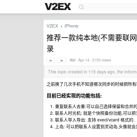
V2EX
iPhone
›
推荐一款纯本地(不需要联网权
录
libii
·
Apr 14
· 2150 views
This topic created in 115 days ago, the info
之前换了几次手机不知道哪次同步的时候把所有联系
目前已经实现的功能包括:
重复联系人去重:可以自己选择保留和合并的
联系人时光机: 就是个快照备份功能,可以把当前
联系人导入导出: 支持 execl/vcard 格式的.
上岛: 可以把联系人设置到灵动岛,头像就会