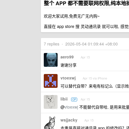
整个 APP 都不需要联网权限,纯本地操
欢迎大家试用,免费无广无内购~
直接在 app store 搜 灵动通讯录 就可以啦,
7 replies
•
2026-05-04 01:09:44 +08:00
aero99
Apr 15
谢谢分享
vtoexwj
Apr 15 via iPhone
可以替代自带？来电有标记么（显示姓
libii
Apr 15
OP
@
vtoexwj
不能替代自带哈, 是用来批量去
wsjjacky
Apr 15
去重是直接对通讯录 app 的修改吗