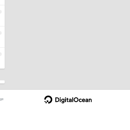
5
6
7
ge