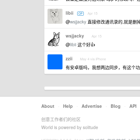
libii
Apr 15
OP
@
wsjjacky
直接修改通讯录的,就是删掉
wsjjacky
Apr 15
@
libii
这个好👍
zzii
May 4 via iPhone
有安卓版吗，我想两边同步，有这个功
About
·
Help
·
Advertise
·
Blog
·
API
创意工作者们的社区
World is powered by solitude