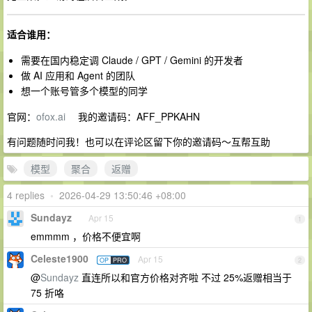
适合谁用：
需要在国内稳定调 Claude / GPT / Gemini 的开发者
做 AI 应用和 Agent 的团队
想一个账号管多个模型的同学
官网：
ofox.ai
我的邀请码：AFF_PPKAHN
有问题随时问我！也可以在评论区留下你的邀请码～互帮互助
模型
聚合
返赠
4 replies
•
2026-04-29 13:50:46 +08:00
Sundayz
Apr 15
1
emmmm ，价格不便宜啊
Celeste1900
Apr 15
OP
PRO
2
@
Sundayz
直连所以和官方价格对齐啦 不过 25%返赠相当于
75 折咯