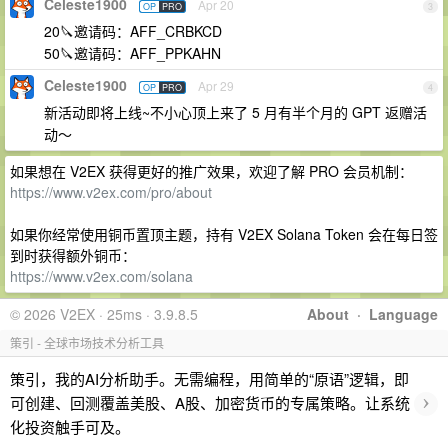
Celeste1900
Apr 20
OP
PRO
3
20🔪邀请码：AFF_CRBKCD
50🔪邀请码：AFF_PPKAHN
Celeste1900
Apr 29
OP
PRO
4
新活动即将上线~不小心顶上来了 5 月有半个月的 GPT 返赠活
动～
如果想在 V2EX 获得更好的推广效果，欢迎了解 PRO 会员机制：
https://www.v2ex.com/pro/about
如果你经常使用铜币置顶主题，持有 V2EX Solana Token 会在每日签
到时获得额外铜币：
https://www.v2ex.com/solana
© 2026 V2EX · 25ms · 3.9.8.5
About
·
Language
策引 - 全球市场技术分析工具
策引，我的AI分析助手。无需编程，用简单的“原语”逻辑，即
›
可创建、回测覆盖美股、A股、加密货币的专属策略。让系统
化投资触手可及。