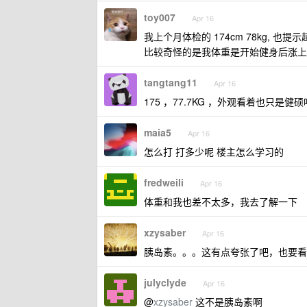
toy007
Apr 16
我上个月体检的 174cm 78kg,
比较奇怪的是我体重是开始健身后涨上来
tangtang11
Apr 16
175 ，77.7KG ，外观看着也只
maia5
Apr 16
怎么打 打多少呢 楼主怎么学习的
fredweili
Apr 16
体重和我也差不太多，我去了解一下
xzysaber
Apr 16
胰岛素。。。这有点夸张了吧，也要看
julyclyde
Apr 16
@
xzysaber
这不是胰岛素啊