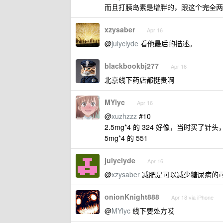
而且打胰岛素是增胖的，跟这个完全两
xzysaber
Apr 16
@
julyclyde
看他最后的描述。
blackbookbj277
Apr 16
北京线下药店都挺贵啊
MYlyc
Apr 16
@
xuzhzzz
#10
2.5mg*4 的 324 好像，当时买了针头，
5mg*4 的 551
julyclyde
Apr 16
@
xzysaber
减肥是可以减少糖尿病的
onionKnight888
Apr 18 via iPhone
@
MYlyc
线下要处方哎