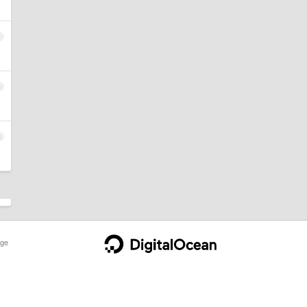
4
5
6
ge