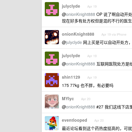
julyclyde
Apr 19
@
onionKnight888
OP 说了啊自动开
现在好多有处方权但是混的不行的医生
onionKnight888
Apr 19 via iPhone
@
julyclyde
网上买是可以自动开处方，
julyclyde
Apr 19
@
onionKnight888
互联网医院处方是
shin1129
Apr 19
175 77kg 也不胖，有必要吗
MYlyc
Apr 20
@
onionKnight888
#27 我们这线下
eventlooped
Apr 20
最近论坛看到这个药热度挺高的，可就