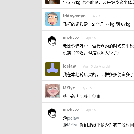
175 77kg 也不胖啊，要是健身这
fridaycatye
Apr 15
我打的诺和盈，2 个月 74kg 到 67kg
xuzhzzz
Apr 15
我比你还胖些，做检查的的时候医生说
没瘦（少吃，但是锻炼太少了）
joelaw
Apr 15 via Android
我在本地药店买的，比拼多多便宜多了
MYlyc
Apr 15
线下药店比线上便宜
xuzhzzz
Apr 15
@
joelaw
@
MYlyc
你们那线下多少？我前段时间