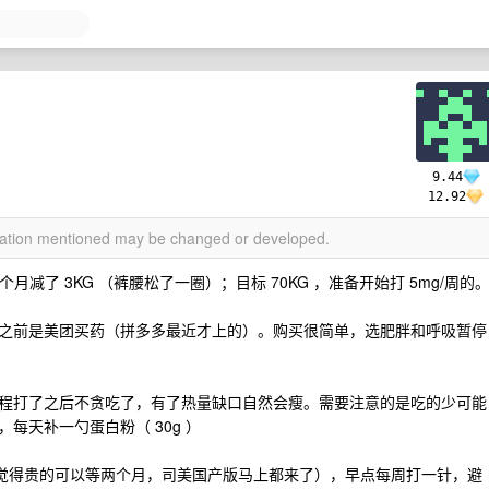
9.44
12.92
rmation mentioned may be changed or developed.
现在一个月减了 3KG （裤腰松了一圈）；目标 70KG ，准备开始打 5mg/周的
之前是美团买药（拼多多最近才上的）。购买很简单，选肥胖和呼吸暂停
程打了之后不贪吃了，有了热量缺口自然会瘦。需要注意的是吃的少可能
每天补一勺蛋白粉（ 30g ）
（觉得贵的可以等两个月，司美国产版马上都来了），早点每周打一针，避