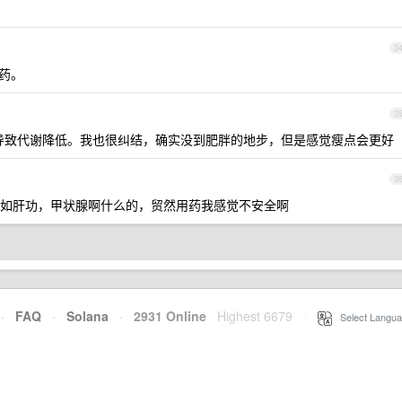
3
用药。
3
会导致代谢降低。我也很纠结，确实没到肥胖的地步，但是感觉瘦点会更好
3
如肝功，甲状腺啊什么的，贸然用药我感觉不安全啊
·
FAQ
·
Solana
·
2931 Online
Highest 6679
·
Select Langua