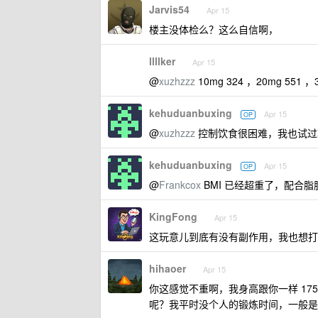
Jarvis54
Apr 15
楼主没体检么？这么自信啊，
llllker
Apr 15
@
xuzhzzz
10mg 324 ，20mg 55
kehuduanbuxing
Apr 15
OP
@
xuzhzzz
控制饮食很困难，我也试过
kehuduanbuxing
Apr 15
OP
@
Frankcox
BMI 已经超重了，配合
KingFong
Apr 15
这玩意儿到底有没有副作用，我也想打
hihaoer
Apr 15
你这感觉不重啊，我身高跟你一样 175
呢？我平时没个人的锻炼时间，一般是