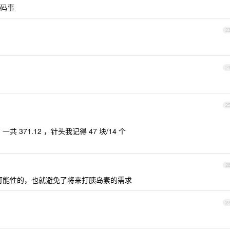
码事
2
2
2
一共 371.12 ，针头我记得 47 块/14 个
2
可能性的，也就避免了将来打胰岛素的需求
2