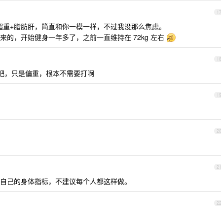
1
 也提示超重+脂肪肝，简直和你一模一样，不过我没那么焦虑。
的，开始健身一年多了，之前一直维持在 72kg 左右
1
是健硕吧，只是偏重，根本不需要打啊
1
2
2
自己的身体指标，不建议每个人都这样做。
2