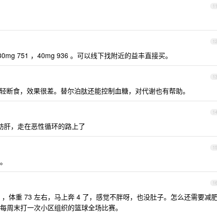
1
1
1 ，30mg 751 ，40mg 936 。可以线下找附近的益丰直接买。
1
轻断食，效果很差。替尔泊肽还能控制血糖，对代谢也有帮助。
1
脂肪肝，走在恶性循环的路上了
1
。
1
 ，体重 73 左右，马上奔 4 了，感觉不胖呀，也没肚子。怎么还需要减
每周末打一次小区组织的篮球全场比赛。