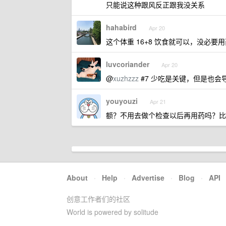
只能说这种跟风反正跟我没关系
hahabird
Apr 20
这个体重 16+8 饮食就可以，没必要
luvcoriander
Apr 20
@
xuzhzzz
#7 少吃是关键，但是也
youyouzi
Apr 21
额？不用去做个检查以后再用药吗？比
About
·
Help
·
Advertise
·
Blog
·
API
创意工作者们的社区
World is powered by solitude