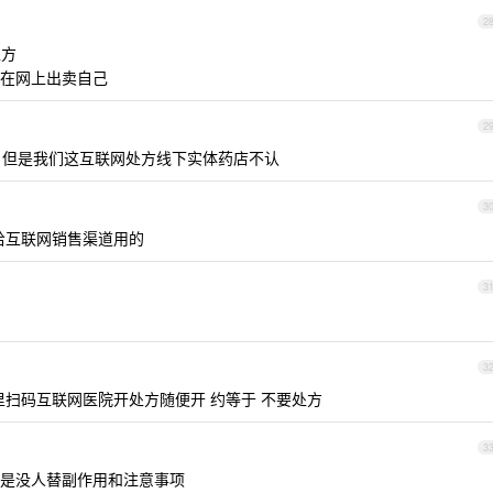
2
处方
在网上出卖自己
2
但是我们这互联网处方线下实体药店不认
3
给互联网销售渠道用的
3
3
店里扫码互联网医院开处方随便开 约等于 不要处方
3
是没人替副作用和注意事项