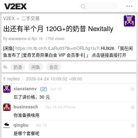
V2EX
二手交易
›
出还有半个月 120G+的奶昔 Nexitally
By
xiaoxiannv
at Apr 16 · 1756 views
[闲鱼]
https://m.tb.cn/h.iLaRu05?tk=mORL5g1lu7i
HU926 「我在闲
鱼发布了 [爱奇艺奇异果白金 VIP 会员季卡] 」 点击链接直接打开
奶昔
闲鱼
会员
5 replies
•
2026-04-24 10:09:02 +08:00
xiaoxiannv
Apr 16
OP
1
忘了讲价格，30 元
businessch
Apr 16 via iPhone
2
你准备换啥用
qingbu
Apr 16
3
是哪个套餐呢