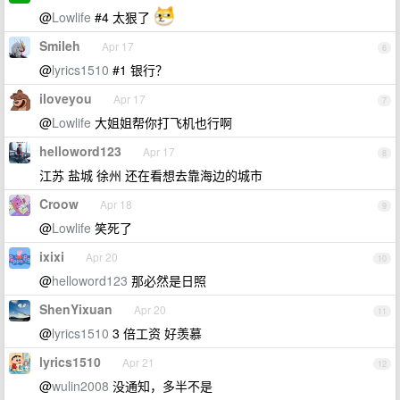
@
Lowlife
#4 太狠了
Smileh
Apr 17
6
@
lyrics1510
#1 银行？
iloveyou
Apr 17
7
@
Lowlife
大姐姐帮你打飞机也行啊
helloword123
Apr 17
8
江苏 盐城 徐州 还在看想去靠海边的城市
Croow
Apr 18
9
@
Lowlife
笑死了
ixixi
Apr 20
10
@
helloword123
那必然是日照
ShenYixuan
Apr 20
11
@
lyrics1510
3 倍工资 好羡慕
lyrics1510
Apr 21
12
@
wulin2008
没通知，多半不是