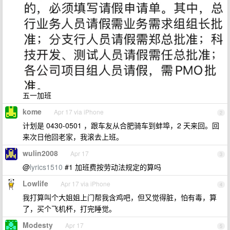
五一加班
kome
Apr 17 via iPhone
2
计划是 0430-0501 ，跟车友从合肥骑车到蚌埠，2 天来回。回
来次日他回老家，我滚去上班。
wulin2008
Apr 17
3
@
lyrics1510
#1 加班费按劳动法规定的算吗
Lowlife
Apr 17 via iPhone
4
我打算叫个大姐姐上门帮我含鸡吧，但又觉得脏，怕有毒，算
了，买个飞机杯，打完睡觉。
Modesty
Apr 17
5