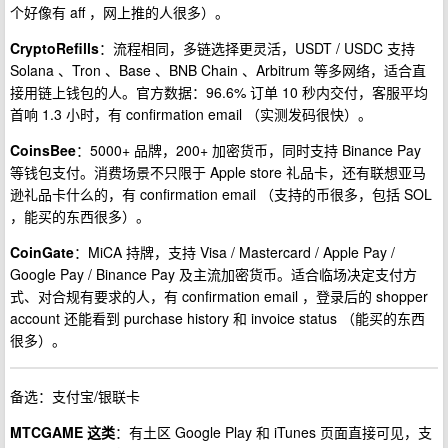
个好像有 aff ，网上推的人很多）。
CryptoRefills
：流程相同，多链选择更灵活，USDT / USDC 支持
Solana 、Tron 、Base 、BNB Chain 、Arbitrum 等多网络，适合直
接用链上钱包的人。官方数据：96.6% 订单 10 秒内交付，客服平均
首响 1.3 小时，有 confirmation email （实测发码很快）。
CoinsBee
：5000+ 品牌，200+ 加密货币，同时支持 Binance Pay
等钱包支付。消费场景不只限于 Apple store 礼品卡，还有联想亚马
逊礼品卡什么的，有 confirmation email （支持的币很多，包括 SOL
，能买的东西很多）。
CoinGate
：MiCA 持牌，支持 Visa / Mastercard / Apple Pay /
Google Pay / Binance Pay 及主流加密货币。适合临场决定支付方
式、对合规有要求的人，有 confirmation email ，登录后的 shopper
account 还能看到 purchase history 和 invoice status （能买的东西
很多）。
备选：支付宝/银联卡
MTCGAME 这类
：有土区 Google Play 和 iTunes 页面直接可见，支