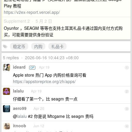
Play 教程
https://v2ex-report.vercel.app/
Supplement 2 · 5 月 2 日
Oyunfor ，SEAGM 等等也支持土耳其礼品卡通过国内支付方式购
买，可能需要提供身份验证
稳定币
内购
礼品卡
5 replies
•
2026-06-16 10:44:23 +08:00
ideard
Apr 19
OP
1
Apple store 热门 App 内购价格查询可看
https://appstoreprice.org/zh/apps/
lalalu
Apr 19
2
仔细看了第一个，比 seagm 贵一点
aero99
Apr 20
3
@
lalalu
#2 你是说 Mtcgame 比 seagm 贵吗
itnoob
Jun 12
4