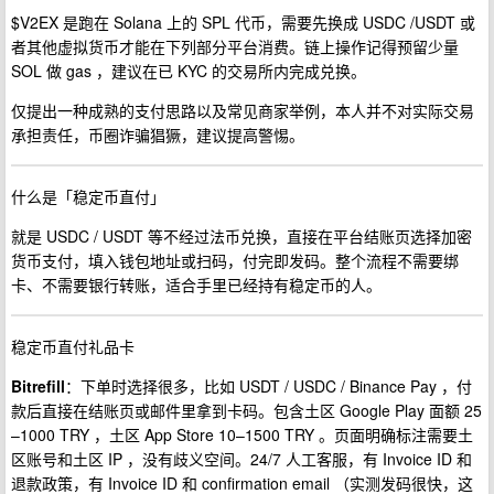
$V2EX 是跑在 Solana 上的 SPL 代币，需要先换成 USDC /USDT 或
者其他虚拟货币才能在下列部分平台消费。链上操作记得预留少量
SOL 做 gas ，建议在已 KYC 的交易所内完成兑换。
仅提出一种成熟的支付思路以及常见商家举例，本人并不对实际交易
承担责任，币圈诈骗猖獗，建议提高警惕。
什么是「稳定币直付」
就是 USDC / USDT 等不经过法币兑换，直接在平台结账页选择加密
货币支付，填入钱包地址或扫码，付完即发码。整个流程不需要绑
卡、不需要银行转账，适合手里已经持有稳定币的人。
稳定币直付礼品卡
Bitrefill
：下单时选择很多，比如 USDT / USDC / Binance Pay ，付
款后直接在结账页或邮件里拿到卡码。包含土区 Google Play 面额 25
–1000 TRY ，土区 App Store 10–1500 TRY 。页面明确标注需要土
区账号和土区 IP ，没有歧义空间。24/7 人工客服，有 Invoice ID 和
退款政策，有 Invoice ID 和 confirmation email （实测发码很快，这