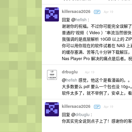
killersaca2026
Apr 19
OP
回复 @
hefish
:
谢谢你的祝福。不过你可能完全误解了
普通的“视频（ Video ）”串流当
我强调的是底层解析 10GB 以上的 Z
你可以用你现在的软件试着在 NAS 上
的缓存塞满、苦等几十分钟下载解压，
Nas Player Pro 解决的痛点是后者
drbuglu
Apr 19
@
hefish
感觉，他这个是看漫画的。。
大多数要么 pdf 要么一个包也没 10
软件太多了，就不举例了，安卓上，看漫
killersaca2026
Apr 19
OP
回复 @
drbuglu
:
你其实完全说到点子上了！感谢你的客