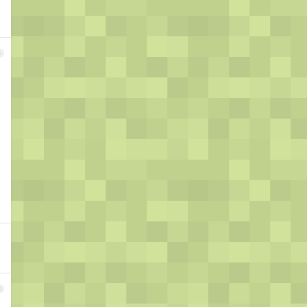
5
确
6