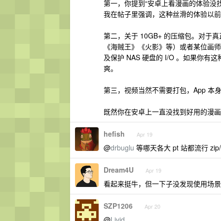
第一，你提到“安卓上看漫画的体验没找到一
我在帖子里强调，这种丝滑的体验以前几乎是 
第二，关于 10GB+ 的压缩包。对于真
《海贼王》《火影》等）或者某位画师的
及保护 NAS 硬盘的 I/O 。如果
爽。
第三，视频当然不需要打包，App 
既然你在安卓上一直没找到好用的漫画图
hefish
Apr 19
@
drbuglu
等哪天各大 pt 站都流行 zi
Dream4U
Apr 19
看起来挺牛，但一下子没发现使用场景
SZP1206
Apr 20
@
Livid