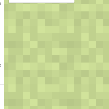
载
大
极
的