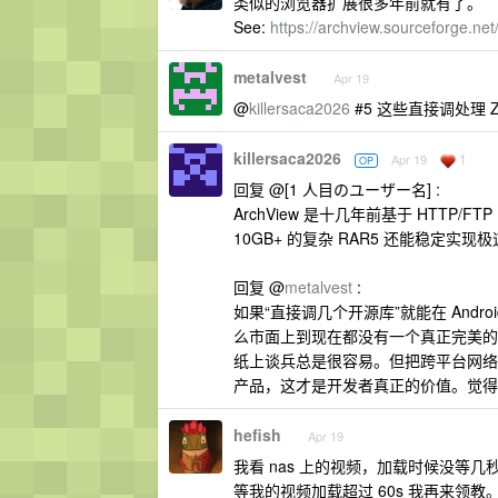
类似的浏览器扩展很多年前就有了。
See:
https://archview.sourceforge.net
metalvest
Apr 19
@
killersaca2026
#5 这些直接调处理 ZIP
killersaca2026
1
Apr 19
OP
回复 @[1 人目のユーザー名] :
ArchView 是十几年前基于 HTTP/
10GB+ 的复杂 RAR5 还能稳定
回复 @
metalvest
:
如果“直接调几个开源库”就能在 Androi
么市面上到现在都没有一个真正完美的
纸上谈兵总是很容易。但把跨平台网络 
产品，这才是开发者真正的价值。觉得
hefish
Apr 19
我看 nas 上的视频，加载时候没等几
等我的视频加载超过 60s 我再来领教。