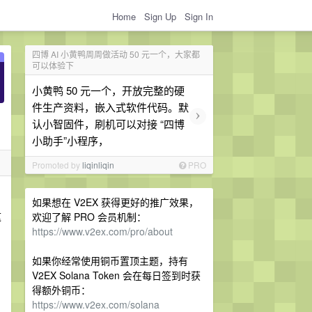
Home
Sign Up
Sign In
四博 AI 小黄鸭周周做活动 50 元一个，大家都
可以体验下
小黄鸭 50 元一个，开放完整的硬
件生产资料，嵌入式软件代码。默
›
认小智固件，刷机可以对接 “四博
小助手”小程序，
Promoted by
liqinliqin
PRO
如果想在 V2EX 获得更好的推广效果，
这
欢迎了解 PRO 会员机制：
https://www.v2ex.com/pro/about
如果你经常使用铜币置顶主题，持有
V2EX Solana Token 会在每日签到时获
得额外铜币：
https://www.v2ex.com/solana