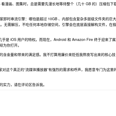
接 NAS 看漫画、图集时，总是需要先漫长地等待整个（几十 GB 的）压缩包下
研发的独家即时串流引擎：哪怕是超过 10GB 、内部包含复杂多层级文件夹的巨
的过程。无需解压，不吃任何本地存储空间，引擎会在底层直接解构文件，在
OS 用户的特权。而现在，Android 和 Amazon Fire 终于迎来了属
经为你打开。
的含金量和带来的满足感。我不打算用廉价来贬低我熬夜写出来的核心技
大家对这个真正的“流媒体播放器”有强烈的需求和呼声，我愿意专门为这里
的实力，请在评论区告诉我。