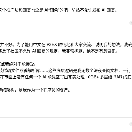
个推广贴和回复也全是 AI“润色”的吧，V 站不允许发布 AI 回复。
不好。为了能用中文在 V2EX 顺畅地和大家交流、说明我的想法，我
这违反了社区不允许 AI 回复的规定，我非常抱歉，绝不是有意冒犯。
，这点我绝对不能接受。
端伪装稀疏文件欺骗解析库……这些底层逻辑是我无数个深夜查阅文档、一行
面上没有任何一个 AI 能凭空写出完美处理 10GB+ 多层级 RAR 的底
引擎的架构，是我作为一个程序员的尊严。