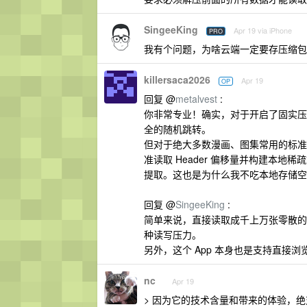
SingeeKing
Apr 19 via iPhone
PRO
我有个问题，为啥云端一定要存压缩包
killersaca2026
Apr 19
OP
回复 @
metalvest
:
你非常专业！确实，对于开启了固实压缩（ 
全的随机跳转。
但对于绝大多数漫画、图集常用的标准压缩/
准读取 Header 偏移量并构建本地稀
提取。这也是为什么我不吃本地存储空
回复 @
SingeeKing
:
简单来说，直接读取成千上万张零散的图
种读写压力。
另外，这个 App 本身也是支持直
nc
Apr 19
> 因为它的技术含量和带来的体验，