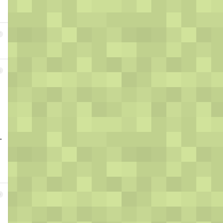
7
8
什
9