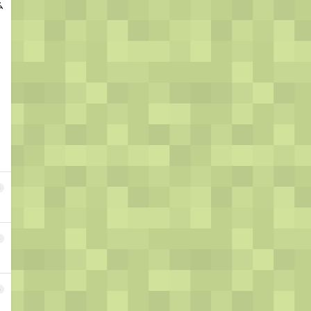
么
3
4
5