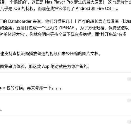
个很好的”，这正是 Nas Player Pro 诞生的最大原因！ 这也是为什
iOS 的特权，而现在我把它带到了 Android 和 Fire OS 上。
正的 Datahoarder 来说，他们习惯把几十上百卷的超长篇连载漫画（比如
全集，直接打包成一个巨大的 ZIP/RAR ，为了方便归档、保持整洁以
你有这种“单体超大包”，你就会明白等待全量下载有多绝望，而“秒开串流”有多
本身也支持直接流畅播放普通的视频和未经压缩的图片文档。
集串流体验，那这款 App 绝对就是为你准备的。
1
p/rar 包的时候，再来考虑一下。。。
1
。
1