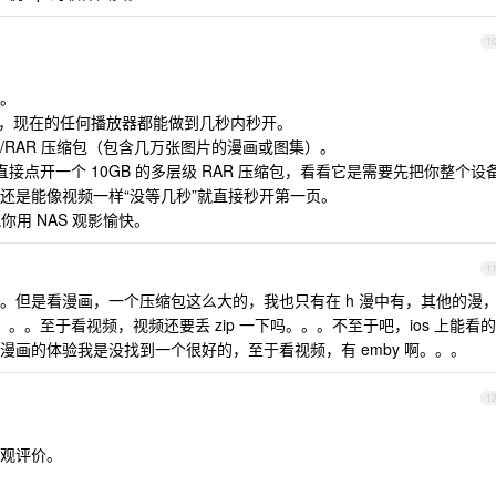
1
。
然很快，现在的任何播放器都能做到几秒内秒开。
IP/RAR 压缩包（包含几万张图片的漫画或图集）。
直接点开一个 10GB 的多层级 RAR 压缩包，看看它是需要先把你整个设
还是能像视频一样“没等几秒”就直接秒开第一页。
。祝你用 NAS 观影愉快。
1
。但是看漫画，一个压缩包这么大的，我也只有在 h 漫中有，其他的漫
g+。。。至于看视频，视频还要丢 zip 一下吗。。。不至于吧，ios 上能看的
画的体验我是没找到一个很好的，至于看视频，有 emby 啊。。。
1
观评价。