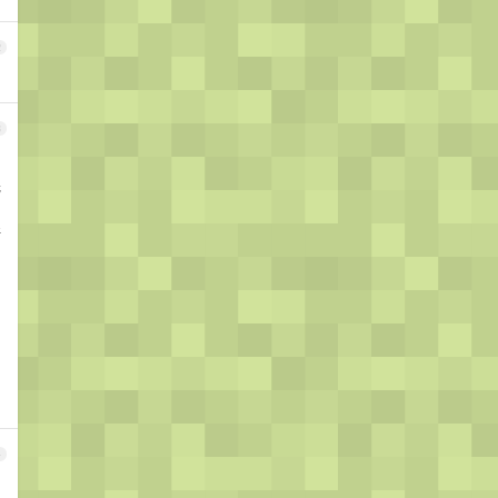
2
3
完
精
4