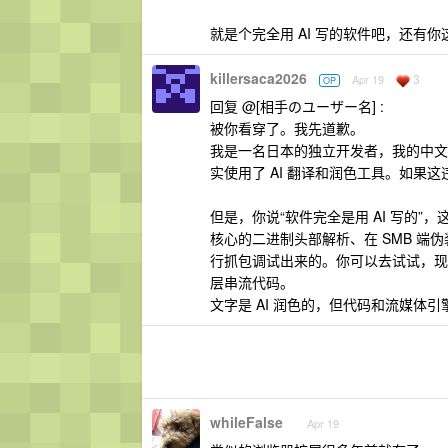
就是个完全用 AI 写的软件吧，还有你这
killersaca2026
3
Apr 19
OP
回复 @[相手のユーザー名] :
被你看穿了。我先道歉。
我是一名日本的独立开发者，我的中文并
实使用了 AI 翻译和润色工具。如果
但是，你说“软件完全是用 AI 写的”
核心的二进制头部解析、在 SMB 
行抓包调试出来的。你可以去试试，现在市
层串流代码。
文字是 AI 润色的，但代码和流媒体
whileFalse
Apr 19