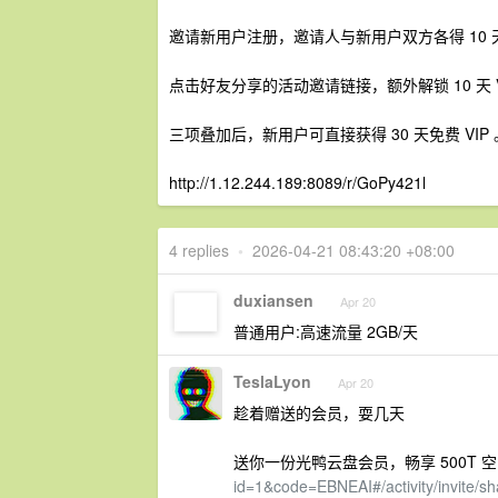
邀请新用户注册，邀请人与新用户双方各得 10 天 
点击好友分享的活动邀请链接，额外解锁 10 天 V
三项叠加后，新用户可直接获得 30 天免费 VIP 
http://1.12.244.189:8089/r/GoPy421l
4 replies
•
2026-04-21 08:43:20 +08:00
duxiansen
Apr 20
普通用户:高速流量 2GB/天
TeslaLyon
Apr 20
趁着赠送的会员，耍几天
送你一份光鸭云盘会员，畅享 500T
id=1&code=EBNEAI#/activity/invite/sh