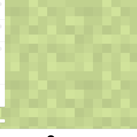
5
6
7