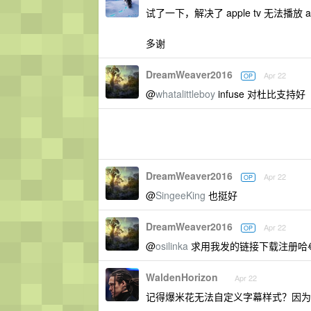
试了一下，解决了 apple tv 无法播放 
多谢
DreamWeaver2016
Apr 22
OP
@
whatalittleboy
infuse 对杜比支持好
DreamWeaver2016
Apr 22
OP
@
SingeeKing
也挺好
DreamWeaver2016
Apr 22
OP
@
osilinka
求用我发的链接下载注册哈
WaldenHorizon
Apr 22
记得爆米花无法自定义字幕样式？因为这个