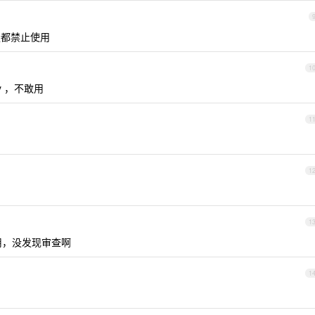
服都禁止使用
1
y ，不敢用
1
1
1
在用，没发现审查啊
1