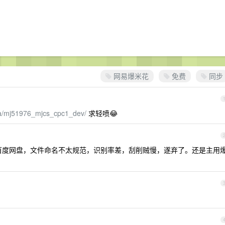
网易爆米花
免费
同步
la/mj51976_mjcs_cpc1_dev/
求轻喷😂
，挂载百度网盘，文件命名不太规范，识别率差，刮削贼慢，遂弃了。还是主用