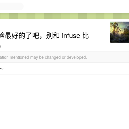
好的了吧，别和 infuse 比
s
rmation mentioned may be changed or developed.
～