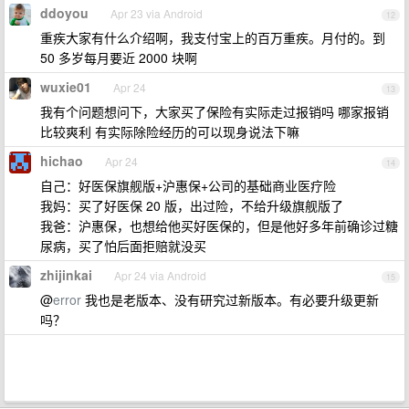
ddoyou
Apr 23 via Android
12
重疾大家有什么介绍啊，我支付宝上的百万重疾。月付的。到
50 多岁每月要近 2000 块啊
wuxie01
Apr 24
13
我有个问题想问下，大家买了保险有实际走过报销吗 哪家报销
比较爽利 有实际除险经历的可以现身说法下嘛
hichao
Apr 24
14
自己：好医保旗舰版+沪惠保+公司的基础商业医疗险
我妈：买了好医保 20 版，出过险，不给升级旗舰版了
我爸：沪惠保，也想给他买好医保的，但是他好多年前确诊过糖
尿病，买了怕后面拒赔就没买
zhijinkai
Apr 24 via Android
15
@
error
我也是老版本、没有研究过新版本。有必要升级更新
吗？