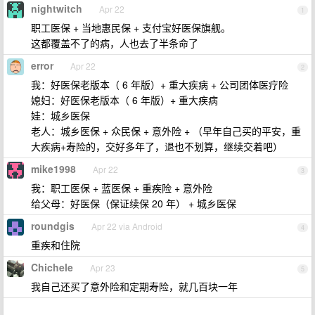
nightwitch
Apr 22
1
职工医保 + 当地惠民保 + 支付宝好医保旗舰。
这都覆盖不了的病，人也去了半条命了
error
Apr 22
2
我：好医保老版本（ 6 年版）+ 重大疾病 + 公司团体医疗险
媳妇：好医保老版本（ 6 年版）+ 重大疾病
娃：城乡医保
老人：城乡医保 + 众民保 + 意外险 + （早年自己买的平安，重
大疾病+寿险的，交好多年了，退也不划算，继续交着吧）
mike1998
Apr 22
3
我：职工医保 + 蓝医保 + 重疾险 + 意外险
给父母：好医保（保证续保 20 年） + 城乡医保
roundgis
Apr 22 via Android
4
重疾和住院
Chichele
Apr 23
5
我自己还买了意外险和定期寿险，就几百块一年