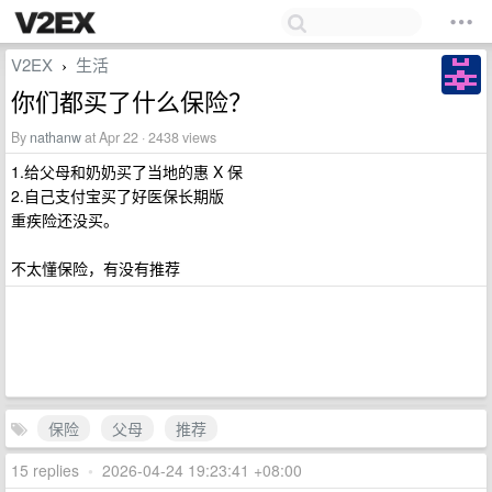
V2EX
生活
›
你们都买了什么保险？
By
nathanw
at Apr 22 · 2438 views
1.给父母和奶奶买了当地的惠 X 保
2.自己支付宝买了好医保长期版
重疾险还没买。
不太懂保险，有没有推荐
保险
父母
推荐
15 replies
•
2026-04-24 19:23:41 +08:00