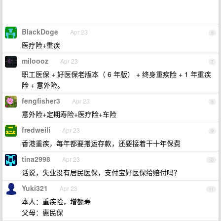
BlackDoge
Apr 23
6
医疗险+重疾
miloooz
Apr 23
7
职工医保 + 好医保老版本（ 6 年版） + 终身重疾险 + 1 年重疾
险 + 意外险。
fengfisher3
Apr 23
8
意外险+定期寿险+医疗险+车险
fredweili
Apr 23
9
香港重疾，每年都要搬运存款，还要接着干十年保费
tina2998
Apr 23
10
话说，失业没有居民医保，支付宝好医保给赔付吗？
Yuki321
Apr 23
11
本人：重疾险，增额寿
父母：惠民保