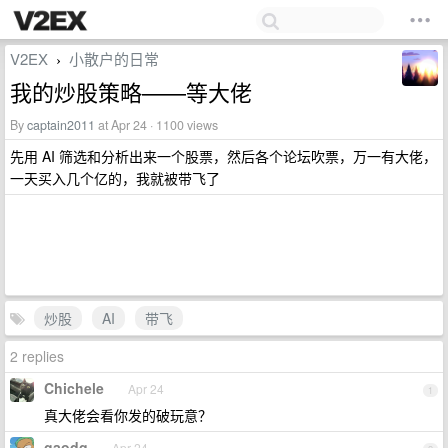
V2EX
小散户的日常
›
我的炒股策略——等大佬
By
captain2011
at Apr 24 · 1100 views
先用 AI 筛选和分析出来一个股票，然后各个论坛吹票，万一有大佬，
一天买入几个亿的，我就被带飞了
炒股
AI
带飞
2 replies
Chichele
Apr 24
1
真大佬会看你发的破玩意？
gaodq
Apr 24