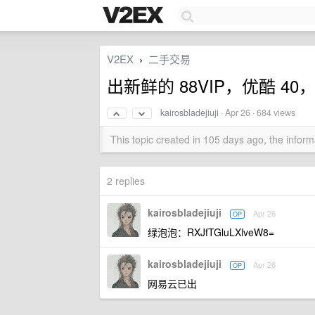
V2EX
二手交易
›
出新鲜的 88VIP，优酷 40
kairosbladejiuji
·
Apr 26
· 684 views
This topic created in 105 days ago, the info
2 replies
kairosbladejiuji
Apr 26
OP
绿泡泡：RXJfTGluLXlveW8=
kairosbladejiuji
Apr 26
OP
网易云已出