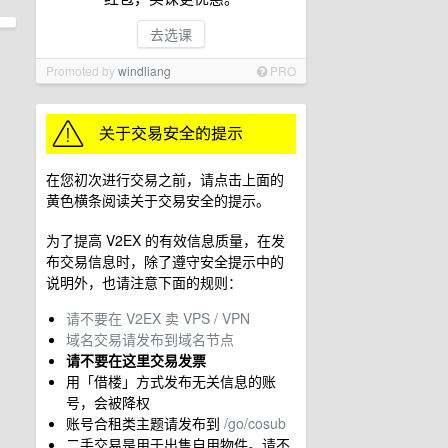
去选课
Promoted by
windliang
PRO
在您初次进行交易之前，请点击上面的
黄色横条阅读关于交易安全的提示。
为了提高 V2EX 的有效信息质量，在发
布交易信息时，除了遵守安全提示中的
说明外，也请注意下面的规则：
请不要在 V2EX 卖 VPS / VPN
域名交易请发布到域名节点
请不要在这里交易发票
用「借楼」方式发布无关信息的账
号，会被降权
账号合租类主题请发布到
/go/cosub
二手交易是用于出售自用物件。请不