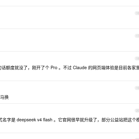
1
1
1
话额度就没了，刚开了个 Pro 。不过 Claude 的网页端体验是目前各家
1
马换
2
字是 deepseek v4 flash 。它官网很早就升级了，部分公益站把这个