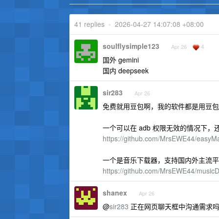
41 replies
•
2026-04-27 14:07:08 +08:00
soulflysimple123
4
Apr 26
国外 gemini
国内 deepseek
sir283
Apr 26
免费就用豆包啊，我的软件都是用豆包
一个可以在 adb 权限无效的情况下，
https://github.com/MrsEWE44/easyM
一个是音乐下载器，支持国内外主流平
https://github.com/MrsEWE44/music
shanex
Apr 26
@
sir283
正在网页聊天框中沟通需求吗？