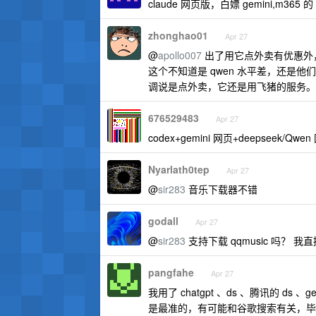
claude 网页版，白嫖 gemini,m365
zhonghao01
Apr 27
@
apollo007
出了用它点外卖有优惠外，任何
这个不知道是 qwen 水平差，还是他
调说是点外卖，它还是用飞猪的服务。
676529483
Apr 27
codex+gemini 网页+deepseek/Qw
Nyarlath0tep
Apr 27
@
sir283
音乐下载器不错
godall
Apr 27
@
sir283
支持下载 qqmusic 吗？ 我直接
pangfahe
Apr 27
我用了 chatgpt 、ds 、腾讯的 d
是最准的，有可能和谷歌搜索有关，毕