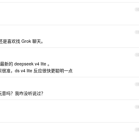
1
1
 ，还是喜欢找 Grok 聊天。
1
新的 deepseek v4 lite 。
搜索很准，ds v4 lite 反应很快更聪明一点
1
 有这个玩意吗？我咋没听说过？
1
1