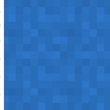
3
强
4
5
6
7