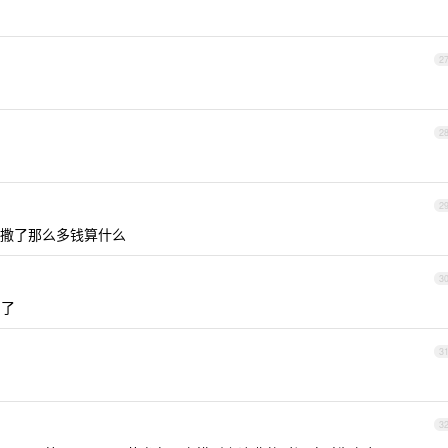
2
2
2
撒了那么多钱算什么
3
叼了
3
3