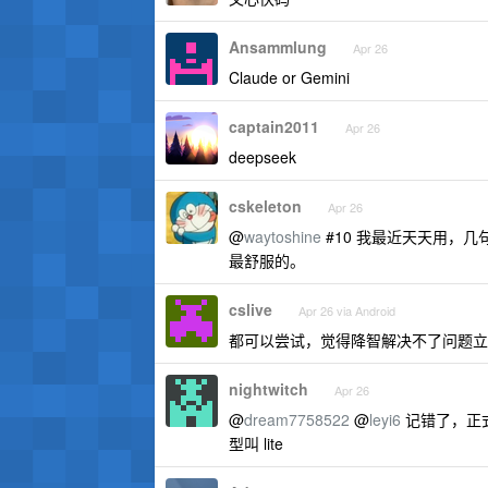
Ansammlung
Apr 26
Claude or Gemini
captain2011
Apr 26
deepseek
cskeleton
Apr 26
@
waytoshine
#10 我最近天天用，几句
最舒服的。
cslive
Apr 26 via Android
都可以尝试，觉得降智解决不了问题立
nightwitch
Apr 26
@
dream7758522
@
leyi6
记错了，正式名
型叫 lite