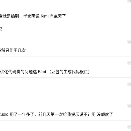
2
就是编到一半卖萌说 Kimi 有点累了
况
2
，虽然只能用几次
2
化代码类的问题选 Kimi （豆包的生成代码很烂）
2
2
aistudio 用了一年多了，前几天第一次给我提示说不让用 没额度了
2