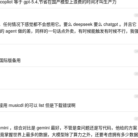
 的 copliot 等于 gpt-5.4,节省在国产模型上浪费的时间才叫生产力
3
情况下感觉都不会想用它。要么 deepseek 要么 chatgpt 。并且它
们的 agent 做的差，同样的一句话点外卖，有时候能触发有时候不行，我
3
en 国际版备用
3
3
用 musicdl 的可以 list 但是下载错误啊
3
s 、gemini ，综合对比是 gemini 最好，不管是查问题还是写代码，他给的方案
竟掌握世界上最多的数据，大模型除了算力之外，还要考虑拥有多少数据