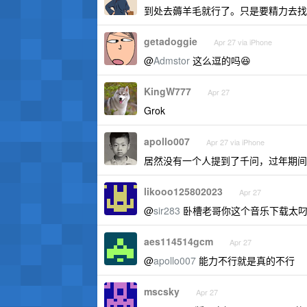
到处去薅羊毛就行了。只是要精力去找
getadoggie
Apr 27 via iPhone
@
Admstor
这么逗的吗😆
KingW777
Apr 27
Grok
apollo007
Apr 27 via iPhone
居然没有一个人提到了千问，过年期间
likooo125802023
Apr 27
@
sir283
卧槽老哥你这个音乐下载太
aes114514gcm
Apr 27
@
apollo007
能力不行就是真的不行
mscsky
Apr 27