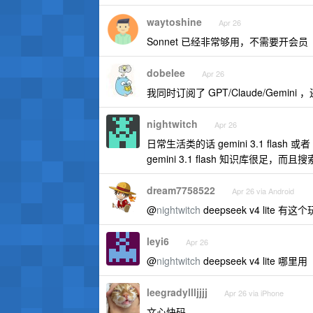
waytoshine
Apr 26
Sonnet 已经非常够用，不需要开会员
dobelee
Apr 26
我同时订阅了 GPT/Claude/Gemini
nightwitch
Apr 26
日常生活类的话 gemini 3.1 flash 或者 最
gemini 3.1 flash 知识库很足，而且
dream7758522
Apr 26 via Android
@
nightwitch
deepseek v4 lite
leyi6
Apr 26
@
nightwitch
deepseek v4 lite 哪里用
leegradyllljjjj
Apr 26 via iPhone
文心快码