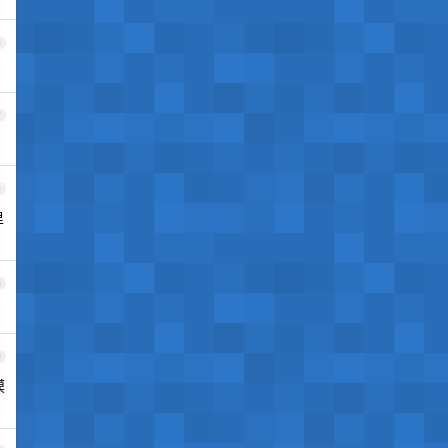
6
7
8
里
9
0
模