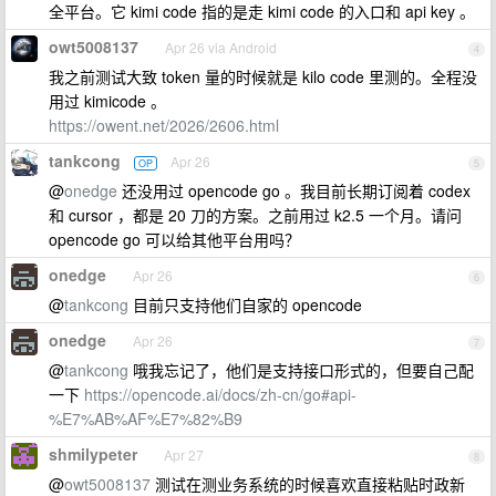
全平台。它 kimi code 指的是走 kimi code 的入口和 api key 。
owt5008137
Apr 26 via Android
4
我之前测试大致 token 量的时候就是 kilo code 里测的。全程没
用过 kimicode 。
https://owent.net/2026/2606.html
tankcong
Apr 26
OP
5
@
onedge
还没用过 opencode go 。我目前长期订阅着 codex
和 cursor ，都是 20 刀的方案。之前用过 k2.5 一个月。请问
opencode go 可以给其他平台用吗？
onedge
Apr 26
6
@
tankcong
目前只支持他们自家的 opencode
onedge
Apr 26
7
@
tankcong
哦我忘记了，他们是支持接口形式的，但要自己配
一下
https://opencode.ai/docs/zh-cn/go#api-
%E7%AB%AF%E7%82%B9
shmilypeter
Apr 27
8
@
owt5008137
测试在测业务系统的时候喜欢直接粘贴时政新