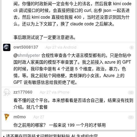
闻，你懂的时政新闻一定会有今上的讳名，然后我拿 kimi code
cli 调试接口的时候，会直接把接口的 curl, 出参 json 一起丢进
去，然后 kimi code 直接给我报 400 ，当时还没意识到因为什
么，还以为上下文超了，换了 claude code 之后解决。
事后跟测试说了一定要注意避讳。
owt5008137
Apr 27 via Android
9
@
shmilypeter
合规性审查各个大语言模型都有的。只是你贴中
国时政人家美国的模型不审查罢了。我之前接入 azure 的 GPT
的时候，我印象中是有 4 个还是 5 个维度，政治，暴力，色
情，等。我之前贴个网络梗，卖核弹的小女孩，Azure 上的
GPT 说有敏感信息给我拒绝了呢。
zz177060
Apr 27 via iPhone
10
看不懂的这个平台。本来想看看是否适合自己量，结果没有找到
介绍。就几个套餐
m0mo
Apr 27
11
你之前用的哪家？ 一般来说 199 一个月的才够用
• 请不要在回答技术问题时复制粘贴 AI 生成的内容