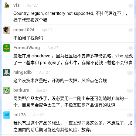
vfs
Apr 27
7
Country, region, or territory not supported, 不挂代理连不上，
挂了代理报这个错
crime1024
Apr 27
8
不怕帽子找你吗
ForrestWang
Apr 27
9
最近在用 cloudreve ，因为社区版不支持多存储策略，vibe 魔改
了一下基本和 pro 没差了，存七牛，存储不花钱下载也不会很贵
mingtdlb
Apr 27
10
这个没技术含量吧，开源的一大把，风险点在合规
barkure
Apr 27
11
同类型产品太多了，没必要用一个刚出来还可能随时弃坑的一
个，而且黑金配色太丑了，不像互联网产品该有的味道
lol173
Apr 27
12
我也有过这个产品的想法，一查发现同类这么多，不想玩了，加
之国内的话后期可能还有其他风险，放弃。