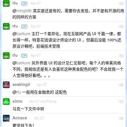
tfu
Apr 27
OP
13
@
mingtdlb
其实是还是有的，需要你去发现，并不是和开源的用
的同样的方案
tfu
Apr 27
OP
14
@
barkure
主打一个差异化，现在互联网产品 UI 千篇一律，都
长得一样，特意花钱请设计师设计的 UI ，但最后没能 100%还
原设计稿吧，前端技术受限
tfu
Apr 27
OP
15
@
barkure
另外界面 UI 的设计见仁见智吧，每个人的审美风格
不同，我相信还是有人会喜欢这种黑金配色的吧？不会就我一个
人觉得他好看吧。。。
seakingii
Apr 27
16
@
tfu
一般用在金融类的 这配色
xinru
Apr 27 via iPhone
17
马克一下文件中转
Actrace
Apr 27
18
要坚持下去！