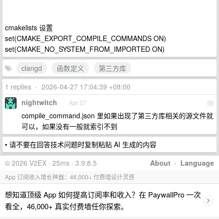
cmakelists 设置
set(CMAKE_EXPORT_COMPILE_COMMANDS ON)
set(CMAKE_NO_SYSTEM_FROM_IMPORTED ON)
clangd
函数定义
第三方库
1 replies
•
2026-04-27 17:04:39 +08:00
nightwitch
Apr 27
1
compile_command.json 里如果出现了第三方库相关的源文件就
可以，如果没有一般就索引不到
• 请不要在回答技术问题时复制粘贴 AI 生成的内容
© 2026 V2EX · 25ms · 3.9.8.5
About
·
Language
App 订阅收入增长神器：46,000+ 付费墙设计灵感
想知道顶级 App 如何提高订阅率和收入？在 PaywallPro 一次
›
看全，46,000+ 真实付费墙任你探索。