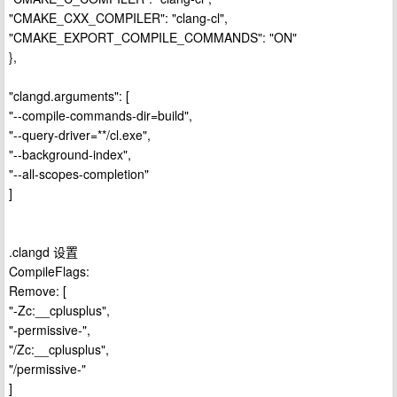
"CMAKE_CXX_COMPILER": "clang-cl",
"CMAKE_EXPORT_COMPILE_COMMANDS": "ON"
},
"clangd.arguments": [
"--compile-commands-dir=build",
"--query-driver=**/cl.exe",
"--background-index",
"--all-scopes-completion"
]
.clangd 设置
CompileFlags:
Remove: [
"-Zc:__cplusplus",
"-permissive-",
"/Zc:__cplusplus",
"/permissive-"
]