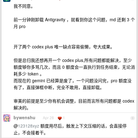
我不同意。
前一分钟刚卸载 Antigravity ，就看到你这个问题，md 还剩 3 个
月 pro
开了两个 codex plus 唯一缺点容易偷懒，夸大成果。
但是总归我还想再开一个 codex plus,所有问题都能解决，至少
额度够你多骂几次，而且 0 额度会一直执行到任务结束，无论消
耗多少 token 。
而现在的 gemini 已经算是废了，一个问题没问完，pro 额度没
有了，直接弹框中断，完全不敢用，直接卸载。
审美的前提是至少你有机会调整，目前而言所有问题都是 codex
解决的。
bywenshu
Apr 28
1
9
@
123128xyz
额度用尽后，触发上下文压缩的话，会直接停
止，不会接着干。