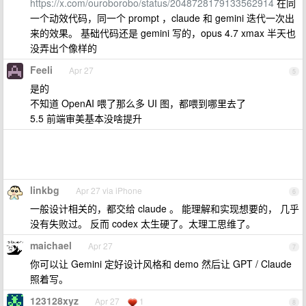
https://x.com/ouroborobo/status/2048728179133562914
在同
一个动效代码，同一个 prompt ，claude 和 gemini 迭代一次出
来的效果。 基础代码还是 gemini 写的，opus 4.7 xmax 半天也
没弄出个像样的
Feeli
Apr 27
5
是的
不知道 OpenAI 喂了那么多 UI 图，都喂到哪里去了
5.5 前端审美基本没啥提升
linkbg
Apr 27 via iPhone
6
一般设计相关的，都交给 claude 。 能理解和实现想要的， 几乎
没有失败过。 反而 codex 太生硬了。太理工思维了。
maichael
Apr 27
7
你可以让 Gemini 定好设计风格和 demo 然后让 GPT / Claude
照着写。
123128xyz
Apr 27
1
8