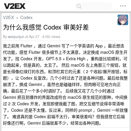
V2EX
Codex
›
为什么我感觉 Codex 审美好差
By
weiyunjun
at Apr 27 · 4160 views
我之前用 Flutter ，通过 Gemini 写了一个学英语的 App ，最近想迭
代功能，感觉 Flutter 很多细节上不太满意，决定换成 macOS 原生开
发了。找 Codex 开发，GPT-5.5 + Extra High ，重构是比较顺利，可
以跑起来，但是真的，太丑了。 然后 macOS 左上角那三个按钮，就
是长得像红绿灯的东西，和顶栏其它的元素（ 2 个收起/展开按钮，标
题），让 Codex 反复改，几个小时过去了还是各种问题。最后给我整
崩溃了，换成 Gemini ，虽然也是磕磕绊绊，但肉眼可见地方向正
确，最后花了一个多小时调好了。 后续我又花了几个小时通过
Gemini 把丑到爆炸的界面改成符合 macOS 原生规范的那种，中间换
过 2 次 Codex 开发，发现即便我截了图，把交互细节说得非常清晰
了，Codex 还是不太懂，反过来，同样的 prompt ，Gemini 一听就懂
了。 难道真的是 Codex 前端不太行，审美很差吗？但我感觉它后端
好像还行啊，Gemini 后端就差不少，经常出各种问题。