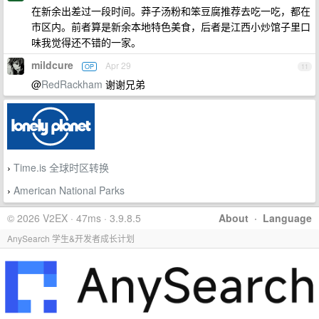
在新余出差过一段时间。莽子汤粉和笨豆腐推荐去吃一吃，都在
市区内。前者算是新余本地特色美食，后者是江西小炒馆子里口
味我觉得还不错的一家。
mildcure
Apr 29
OP
11
@
RedRackham
谢谢兄弟
Time.is 全球时区转换
›
American National Parks
›
© 2026 V2EX · 47ms · 3.9.8.5
About
·
Language
AnySearch 学生&开发者成长计划