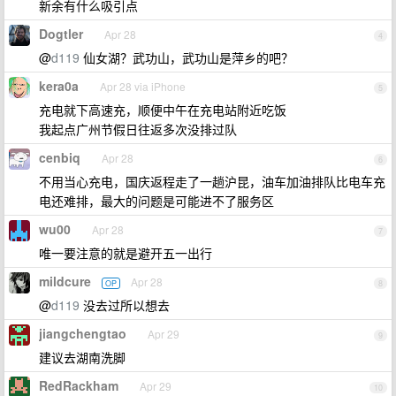
新余有什么吸引点
Dogtler
Apr 28
4
@
d119
仙女湖？武功山，武功山是萍乡的吧？
kera0a
Apr 28 via iPhone
5
充电就下高速充，顺便中午在充电站附近吃饭
我起点广州节假日往返多次没排过队
cenbiq
Apr 28
6
不用当心充电，国庆返程走了一趟沪昆，油车加油排队比电车充
电还难排，最大的问题是可能进不了服务区
wu00
Apr 28
7
唯一要注意的就是避开五一出行
mildcure
Apr 28
OP
8
@
d119
没去过所以想去
jiangchengtao
Apr 29
9
建议去湖南洗脚
RedRackham
Apr 29
10