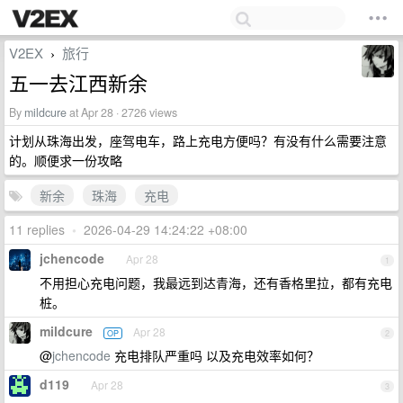
V2EX
旅行
›
五一去江西新余
By
mildcure
at Apr 28 · 2726 views
计划从珠海出发，座驾电车，路上充电方便吗？有没有什么需要注意
的。顺便求一份攻略
新余
珠海
充电
11 replies
•
2026-04-29 14:24:22 +08:00
jchencode
Apr 28
1
不用担心充电问题，我最远到达青海，还有香格里拉，都有充电
桩。
mildcure
Apr 28
OP
2
@
jchencode
充电排队严重吗 以及充电效率如何？
d119
Apr 28
3