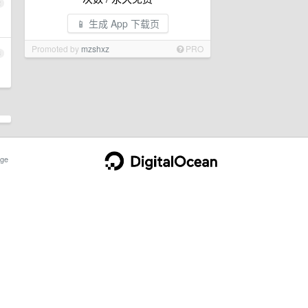
2
📱 生成 App 下载页
Promoted by
mzshxz
PRO
3
ge