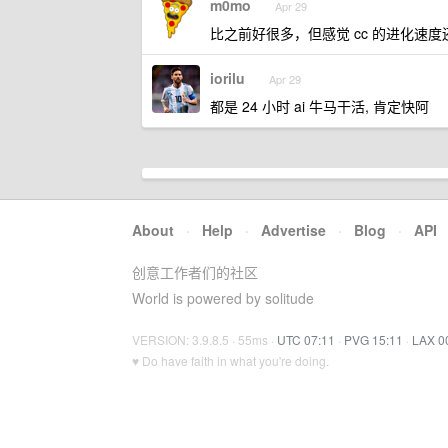
m0mo
Apr 29
比之前好很多，但感觉 cc 的进化速
iorilu
Apr 29
都是 24 小时 ai 牛马干活, 肯定快阿
About
·
Help
·
Advertise
·
Blog
·
API
创意工作者们的社区
World is powered by solitude
VERSION: 3.9.8.5 · 55ms ·
UTC 07:11
·
PVG 15:11
·
LAX 0
♥ Do have faith in what you're doing.