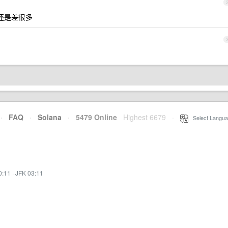
度还是差很多
·
FAQ
·
Solana
·
5479 Online
Highest 6679
·
Select Langua
0:11
·
JFK 03:11