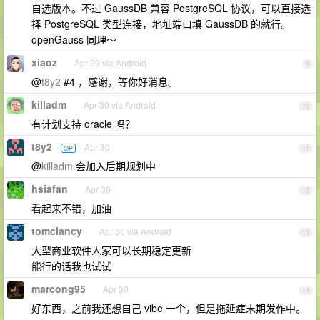
自选版本。不过 GaussDB 兼容 PostgreSQL 协议，可以直接选
择 PostgreSQL 类型连接，地址端口填 GaussDB 的就行。
openGauss 同理～
xiaoz
Apr 29 via Android
9
@
t8y2
#4 ，感谢，等你好消息。
killadm
Apr 30 via Android
10
有计划支持 oracle 吗？
t8y2
Apr 30
OP
11
@
killadm
会加入后期规划中
hsiafan
Apr 30
12
看起来不错，加油
tomclancy
Apr 30 via Android
13
大型商业软件人家可以长期稳定更新
能行的话我也试试
marcong95
Apr 30
14
好东西，之前我还想自己 vibe 一个，但是拖延症末期发作中。