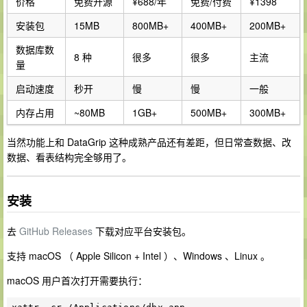
价格
免费开源
¥688/年
免费/付费
¥1398
安装包
15MB
800MB+
400MB+
200MB+
数据库数
8 种
很多
很多
主流
量
启动速度
秒开
慢
慢
一般
内存占用
~80MB
1GB+
500MB+
300MB+
当然功能上和 DataGrip 这种成熟产品还有差距，但日常查数据、改
数据、看表结构完全够用了。
安装
去
GitHub Releases
下载对应平台安装包。
支持 macOS （ Apple Silicon + Intel ）、Windows 、Linux 。
macOS 用户首次打开需要执行：