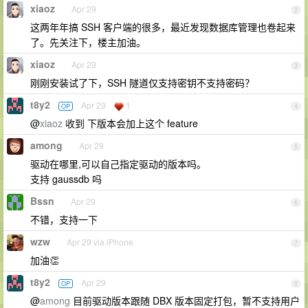
xiaoz
Apr 29
2
这两年年搞 SSH 客户端的很多，最近发现数据库管理也卷起来
了。先关注下，楼主加油。
xiaoz
Apr 29
3
刚刚安装试了下，SSH 隧道仅支持密钥不支持密码？
t8y2
Apr 29
1
OP
4
@
xiaoz
收到 下版本会加上这个 feature
among
Apr 29
5
驱动在哪里,可以自己指定驱动的版本吗。
支持 gaussdb 吗
Bssn
Apr 29
6
不错，支持一下
wzw
Apr 29 via iPhone
7
加油👏
t8y2
Apr 29
OP
8
@
among
目前驱动版本跟随 DBX 版本固定打包，暂不支持用户