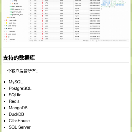
支持的数据库
一个客户端管所有：
MySQL
PostgreSQL
SQLite
Redis
MongoDB
DuckDB
ClickHouse
SQL Server