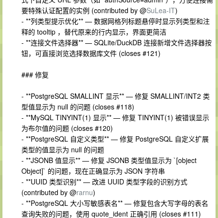
要特殊认证配置的实例 (contributed by @
SuLea-IT
)
- **列类型提示优化** — 数据网格列标题悬停时显示列类型和注
释的 tooltip ，替代原来的行内显示，界面更简洁
- **连接文件选择器** — SQLite/DuckDB 连接新增文件选择器按
钮，可直接浏览选择数据库文件 (closes #121)
### 修复
- **PostgreSQL SMALLINT 显示** — 修复 SMALLINT/INT2 类
型值显示为 null 的问题 (closes #118)
- **MySQL TINYINT(1) 显示** — 修复 TINYINT(1) 被错误显示
为布尔值的问题 (closes #120)
- **PostgreSQL 自定义类型** — 修复 PostgreSQL 自定义扩展
类型的值显示为 null 的问题
- **JSONB 值显示** — 修复 JSONB 类型值显示为 `[object
Object]` 的问题，现在正确显示为 JSON 字符串
- **UUID 类型识别** — 改进 UUID 类型字段的识别方式
(contributed by @
rarnu
)
- **PostgreSQL 大小写敏感表名** — 修复包含大写字母的表名
查询失败的问题，使用 quote_ident 正确引用 (closes #111)