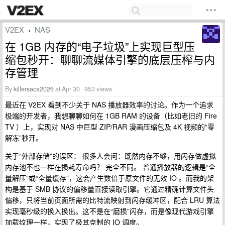
V2EX
NAS
›
在 1GB 内存的“电子垃圾”上实现巨型压
缩包秒开：聊聊流媒体引擎的底层压榨与内
存管理
By
killersaca2026
at Apr 30 · 953 views
最近在 V2EX 看到不少关于 NAS 播放器效率的讨论。作为一个追求
极端的开发者，我想聊聊如何在 1GB RAM 的设备（比如老旧的 Fire
TV ）上，实现对 NAS 中巨型 ZIP/RAR 漫画压缩包及 4K 视频的“零
解冻”秒开。
关于“外部存储”的误区： 很多人会问：既然内存不够，用闪存做虚拟
内存池不也一样在损耗寿命吗？ 完全不同。 普通播放器的逻辑是“全
量解压”或“全量缓存”，这会产生数倍于原文件的无效 IO 。而我的架
构是基于 SMB 协议的偏移量直接读取引擎。它通过精确计算文件头
偏移，只将当前页面所需的比特流映射到闪存缓冲区，配合 LRU 算法
实现毫秒级的换入换出。这不是在“磨损”闪存，而是像现代游戏引擎
加载纹理一样，实现了极其克制的 IO 调度。