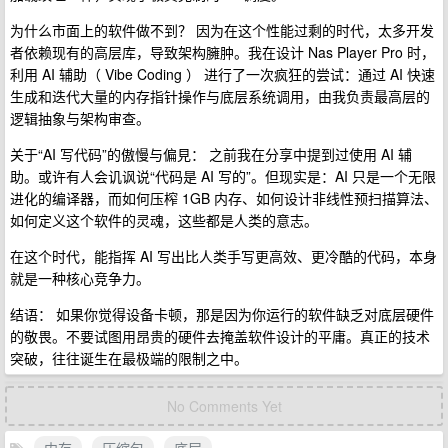
为什么市面上的软件做不到？ 因为在这个性能过剩的时代，太多开发
者依赖现有的高层库，导致架构臃肿。我在设计 Nas Player Pro 时，
利用 AI 辅助（ Vibe Coding ） 进行了一次疯狂的尝试：通过 AI 快速
生成和迭代大量的内存指针操作与底层系统调用，由我负责最高层的
逻辑抽象与架构审查。
关于“AI 写代码”的傲慢与偏見： 之前我在分享中提到过使用 AI 辅
助。或许有人会讥讽说“代码是 AI 写的”。但现实是：AI 只是一个无限
进化的编译器，而如何压榨 1GB 内存、如何设计非线性预扫描算法、
如何定义这个软件的灵魂，这些都是人类的意志。
在这个时代，能指挥 AI 写出比人类手写更高效、更冷酷的代码，本身
就是一种核心竞争力。
结语： 如果你觉得设备卡顿，那是因为你运行的软件缺乏对底层硬件
的敬畏。不要试图用昂贵的硬件去掩盖软件设计的平庸。真正的技术
突破，往往诞生在最极端的限制之中。
No Comments Yet