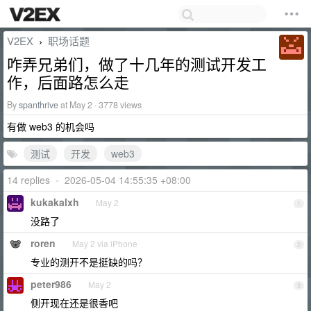
V2EX
职场话题
›
咋弄兄弟们，做了十几年的测试开发工
作，后面路怎么走
By
spanthrive
at May 2 · 3778 views
有做 web3 的机会吗
测试
开发
web3
14 replies
•
2026-05-04 14:55:35 +08:00
kukakalxh
May 2
1
没路了
roren
May 2 via iPhone
2
专业的测开不是挺缺的吗？
peter986
May 2
3
侧开现在还是很香吧