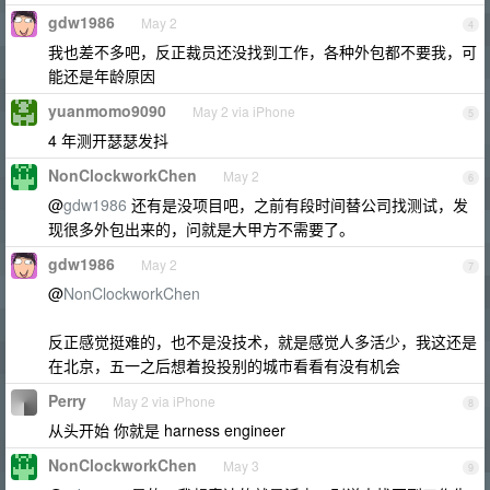
gdw1986
May 2
4
我也差不多吧，反正裁员还没找到工作，各种外包都不要我，可
能还是年龄原因
yuanmomo9090
May 2 via iPhone
5
4 年测开瑟瑟发抖
NonClockworkChen
May 2
6
@
gdw1986
还有是没项目吧，之前有段时间替公司找测试，发
现很多外包出来的，问就是大甲方不需要了。
gdw1986
May 2
7
@
NonClockworkChen
反正感觉挺难的，也不是没技术，就是感觉人多活少，我这还是
在北京，五一之后想着投投别的城市看看有没有机会
Perry
May 2 via iPhone
8
从头开始 你就是 harness engineer
NonClockworkChen
May 3
9