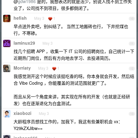
@
gdw1986
是的，我想表达的就是活少，别说人找不到工作失
业了，公司找不到项目，很多都倒闭了。
hefish
May 3
1
10
早点送外卖吧，别纠结了。 当然工地搬砖也行， 下井挖煤也
行，不寒碜。
laminux29
May 3
11
找几个招聘 APP ，收集一下 IT 公司的招聘岗位，自己统计一下
近期热门岗位，然后有方向地去学习、去投递简历。
Morriaty
May 3
1
12
我感觉测开这个时候应该挺吃香的呀。你本身就会开发，然后结
合 Vibe Coding ，你能覆盖的测试范围就更广了。
而且从另一个角度来讲，其实现在所有的开发（也就是正经研
发）也在逐渐退化为白盒测试。
xiaobozi
May 3
13
大龄程序员想找工作的，加我下，我这有些兼职机会 vx：
Y29kZXJibw==