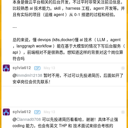
本身是做云平台相关的后台开发，不过平时非常关注前沿信息，
比较熟悉 ai 技术能力。skill ，harness 工程，agent 开发等。并
且有实际的项目（运维 agent ）从 0-1 搭建的过程和经验。
---
总的来说，懂 devops (k8s,docker)懂 ai 技术（ LLM ，agent
，langgraph workflow ）能在基于大模型的情况下写后台服务（
api ），前端相对不是很熟悉。想知道这样的背景对这个岗位算
符合吗
sylvia612
May 13
OP
5
@
lmmdml12138
暂时不用，不过可以先投递简历，后面如开了
安卓岗位会优先联系！
sylvia612
May 13
OP
6
@
Clannad0708
可以先投递简历看看哈，谢谢！具体不止强
coding 能力，也会有英文 THP 和 技术面试来综合考核的