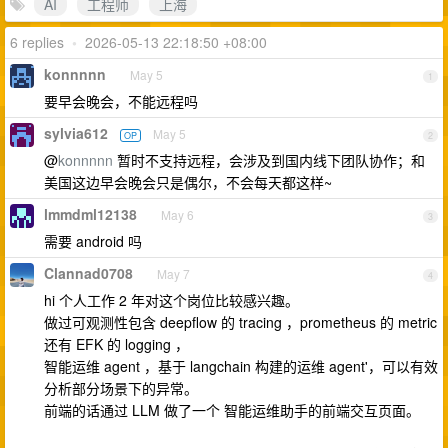
AI
工程师
上海
6 replies
•
2026-05-13 22:18:50 +08:00
konnnnn
May 5
1
要早会晚会，不能远程吗
sylvia612
May 5
OP
2
@
konnnnn
暂时不支持远程，会涉及到国内线下团队协作；和
美国这边早会晚会只是偶尔，不会每天都这样~
lmmdml12138
May 6
3
需要 android 吗
Clannad0708
May 7
4
hi 个人工作 2 年对这个岗位比较感兴趣。
做过可观测性包含 deepflow 的 tracing ，prometheus 的 metric
还有 EFK 的 logging ，
智能运维 agent ，基于 langchain 构建的运维 agent'，可以有效
分析部分场景下的异常。
前端的话通过 LLM 做了一个 智能运维助手的前端交互页面。