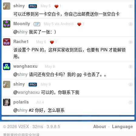
shiny
May 5
1
PRO
2
可以迁移到另一卡空白卡，你自己出邮费送你一张空白卡
Moonily
May 5 via Android
1
OP
3
@
shiny
我买了一张：）
Rache1
May 6
1
4
该设置个 PIN 的，这样买家收到货后，也要有 PIN 才能解锁
用。
wanghaoxu
May 8
5
@
shiny
请问还有空白卡吗？我的 gg 卡也丢了。。
shiny
May 9
PRO
6
@
wanghaoxu
可以的，你联系下我
polariis
Jul 4
7
@
shiny
#2 你好，怎么联系
© 2026 V2EX · 32ms · 3.9.8.5
About
·
Language
重新掌控应用安全加速