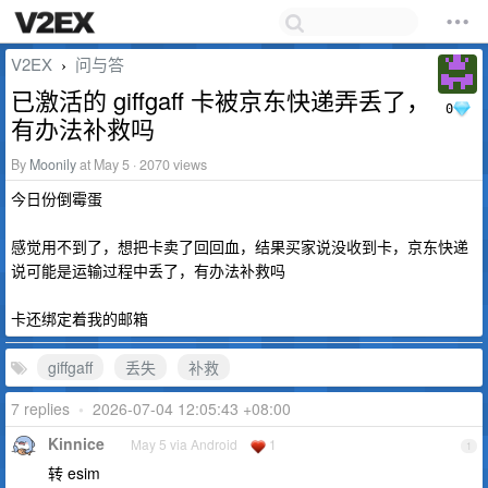
V2EX
问与答
›
已激活的 giffgaff 卡被京东快递弄丢了，
0
有办法补救吗
By
Moonily
at May 5 · 2070 views
今日份倒霉蛋
感觉用不到了，想把卡卖了回回血，结果买家说没收到卡，京东快递
说可能是运输过程中丢了，有办法补救吗
卡还绑定着我的邮箱
giffgaff
丢失
补救
7 replies
•
2026-07-04 12:05:43 +08:00
Kinnice
May 5 via Android
1
1
转 esim