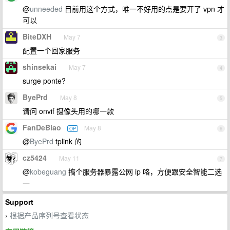
@
unneeded
目前用这个方式，唯一不好用的点是要开了 vpn 才
可以
BiteDXH
May 7
3
配置一个回家服务
shinsekai
May 7
4
surge ponte?
ByePrd
May 8
5
请问 onvif 摄像头用的哪一款
FanDeBiao
May 8
OP
6
@
ByePrd
tplink 的
cz5424
May 11
7
@
kobeguang
搞个服务器暴露公网 ip 咯，方便跟安全智能二选
一
Support
根据产品序列号查看状态
›