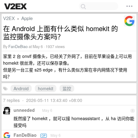
V2EX
Apple
›
在 Android 上面有什么类似 homekit 的
监控摄像头方案吗？
By
FanDeBiao
at May 6 · 1937 views
家里 2 台 onvif 摄像头，已经关了外网了，目前在苹果设备上可以用
homekit 很丝滑，还可以保存录像。
但是另一台三星 s25 edge ，有什么类似方案在非内网情况下使用
吗？
Android
homekit
监控
7 replies
•
2026-05-11 13:43:40 +08:00
unneeded
May 6
1
既然接了 homekit ，就可以接 homeassistant ，从 ha 访问你能
接受吗
FanDeBiao
May 6
OP
2