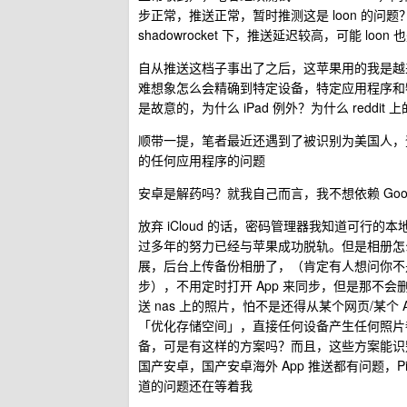
步正常，推送正常，暂时推测这是 loon 的问
shadowrocket 下，推送延迟较高，可能 lo
自从推送这档子事出了之后，这苹果用的我是越
难想象怎么会精确到特定设备，特定应用程序和
是故意的，为什么 iPad 例外？为什么 red
顺带一提，笔者最近还遇到了被识别为美国人，登陆中
的任何应用程序的问题
安卓是解药吗？就我自己而言，我不想依赖 Google 
放弃 iCloud 的话，密码管理器我知道可行的本
过多年的努力已经与苹果成功脱轨。但是相册怎么
展，后台上传备份相册了，（肯定有人想问你不是
步），不用定时打开 App 来同步，但是那不
送 nas 上的照片，怕不是还得从某个网页/某个
「优化存储空间」，直接任何设备产生任何照片
备，可是有这样的方案吗？而且，这些方案能识别
国产安卓，国产安卓海外 App 推送都有问题，P
道的问题还在等着我