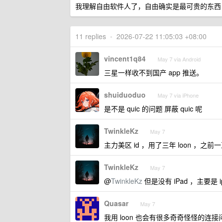
我理解自由软件人了，自由确实是最可贵的东西
11 replies
•
2026-07-22 11:05:03 +08:00
vincent1q84
May 7 via Android
三星一样收不到国产 app 推送。
shuiduoduo
May 7 via iPhone
是不是 quic 的问题 屏蔽 quic 呢
TwinkleKz
May 7
主力美区 id ，用了三年 loon 
TwinkleKz
May 7
@
TwinkleKz
但是没有 iPad ，主要是 i
Quasar
May 7
我用 loon 也会有很多奇奇怪怪的连接