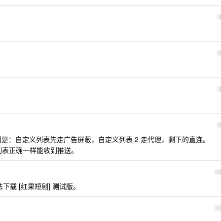
规则是：自定义列表先走广告屏蔽，自定义列表 2 走代理，剩下的直连。
代理列表正确一样能收到推送。
1
t 无法下载 [红果短剧] 测试版。
1