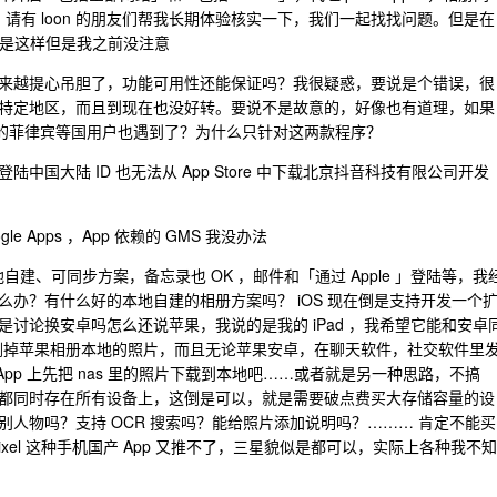
题？请有 loon 的朋友们帮我长期体验核实一下，我们一起找找问题。但是在
on 也是这样但是我之前没注意
来越提心吊胆了，功能可用性还能保证吗？我很疑惑，要说是个错误，很
特定地区，而且到现在也没好转。要说不是故意的，好像也有道理，如果
dit 上的菲律宾等国用户也遇到了？为什么只针对这两款程序？
国大陆 ID 也无法从 App Store 中下载北京抖音科技有限公司开发
Apps ，App 依赖的 GMS 我没办法
地自建、可同步方案，备忘录也 OK ，邮件和「通过 Apple 」登陆等，我
办？有什么好的本地自建的相册方案吗？ iOS 现在倒是支持开发一个
讨论换安卓吗怎么还说苹果，我说的是我的 iPad ，我希望它能和安卓
会删掉苹果相册本地的照片，而且无论苹果安卓，在聊天软件，社交软件里
 App 上先把 nas 里的照片下载到本地吧……或者就是另一种思路，不搞
都同时存在所有设备上，这倒是可以，就是需要破点费买大存储容量的设
人物吗？支持 OCR 搜索吗？能给照片添加说明吗？……… 肯定不能买
ixel 这种手机国产 App 又推不了，三星貌似是都可以，实际上各种我不知