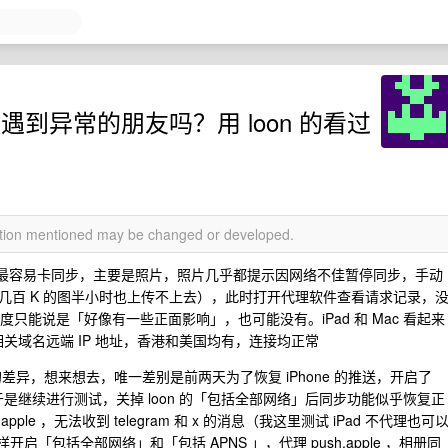
D 遇到异常的朋友吗？用 loon 的看过
mation mentioned may be changed or developed.
iPhone 最容易卡同步，主要是照片，照片几乎都提示因网络不佳暂停同步，手动
几百 K 的图半小时也上传不上去），此时打开代理软件查看请求记录，
速度只能说是「好像有一些正面影响」，也可能没有。iPad 和 Mac 看起来
loud 相关域名远端 IP 地址，香港和美国均有，连接均正常
d 的差异，想来想去，唯一差别是前两天为了恢复 iPhone 的推送，开启了
」，于是继续进行测试，关掉 loon 的「包括全部网络」后同步功能似乎恢复正
pple ，无法收到 telegram 和 x 的消息（我这里测试 iPad 不代理也可
同样开启「包括全部网络」和「包括 APNS 」，代理 push.apple ，相册同