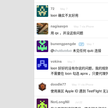
72
May 7
loon 确实不太好用
nagisavpn
May 7 via iPhone
用 qx ，并没这些问题
bunengpengde
May 7
OP
@
shuiduoduo
未见任何 quic 连接
vokins
May 7
loon 好好的没有你说的问题，我的
不需要在 loon 勾选 apns ，只要
doodle77
May 11 via iPhone
使用美区 Apple ID 遇到 TestFligh
NotLongNil
Jul 22